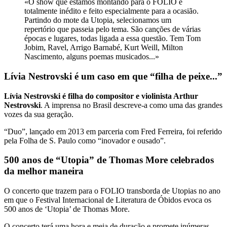
«O show que estamos montando para o FOLIO é
totalmente inédito e feito especialmente para a ocasião.
Partindo do mote da Utopia, selecionamos um
repertório que passeia pelo tema. São canções de várias
épocas e lugares, todas ligada a essa questão. Tem Tom
Jobim, Ravel, Arrigo Barnabé, Kurt Weill, Milton
Nascimento, alguns poemas musicados...»
Lívia Nestrovski é um caso em que “filha de peixe...”
Lívia Nestrovski é filha do compositor e violinista Arthur
Nestrovski
. A imprensa no Brasil descreve-a como uma das grandes
vozes da sua geração.
“Duo”, lançado em 2013 em parceria com Fred Ferreira, foi referido
pela Folha de S. Paulo como “inovador e ousado”.
500 anos de “Utopia” de Thomas More celebrados
da melhor maneira
O concerto que trazem para o FOLIO transborda de Utopias no ano
em que o Festival Internacional de Literatura de Óbidos evoca os
500 anos de ‘Utopia’ de Thomas More.
O concerto terá uma hora e meia de duração e promete inúmeras