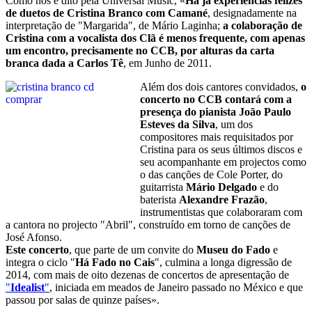
Como nos é dito pela Universal Music, «
Há já experiências felizes
de duetos de Cristina Branco com Camané
, designadamente na
interpretação de "Margarida", de Mário Laginha;
a colaboração de
Cristina com a vocalista dos Clã é menos frequente, com apenas
um encontro, precisamente no CCB, por alturas da carta
branca dada a Carlos Tê
, em Junho de 2011.
Além dos dois cantores convidados,
o
concerto no CCB contará com a
presença do pianista João Paulo
Esteves da Silva
, um dos
compositores mais requisitados por
Cristina para os seus últimos discos e
seu acompanhante em projectos como
o das canções de Cole Porter, do
guitarrista
Mário Delgado
e do
baterista
Alexandre Frazão
,
instrumentistas que colaboraram com
a cantora no projecto "Abril", construído em torno de canções de
José Afonso.
Este concerto
, que parte de um convite do
Museu do Fado
e
integra o ciclo "
Há Fado no Cais
", culmina a longa digressão de
2014, com mais de oito dezenas de concertos de apresentação de
"
Idealist
"
, iniciada em meados de Janeiro passado no México e que
passou por salas de quinze países».