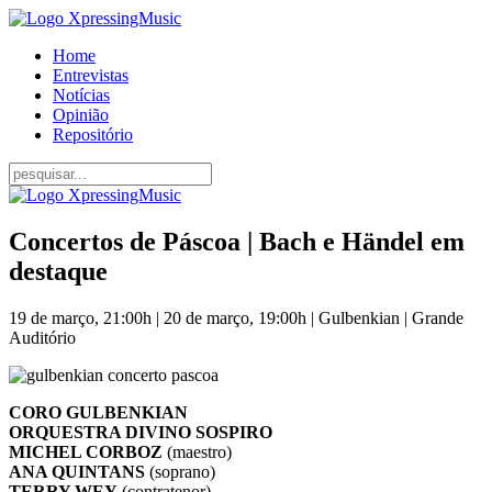
Home
Entrevistas
Notícias
Opinião
Repositório
Concertos de Páscoa | Bach e Händel em
destaque
19 de março, 21:00h | 20 de março, 19:00h | Gulbenkian | Grande
Auditório
CORO GULBENKIAN
ORQUESTRA DIVINO SOSPIRO
MICHEL CORBOZ
(maestro)
ANA QUINTANS
(soprano)
TERRY WEY
(contratenor)