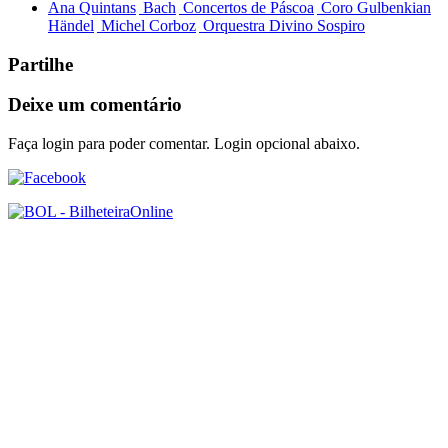
Ana Quintans
Bach
Concertos de Páscoa
Coro Gulbenkian
Händel
Michel Corboz
Orquestra Divino Sospiro
Partilhe
Deixe um comentário
Faça login para poder comentar. Login opcional abaixo.