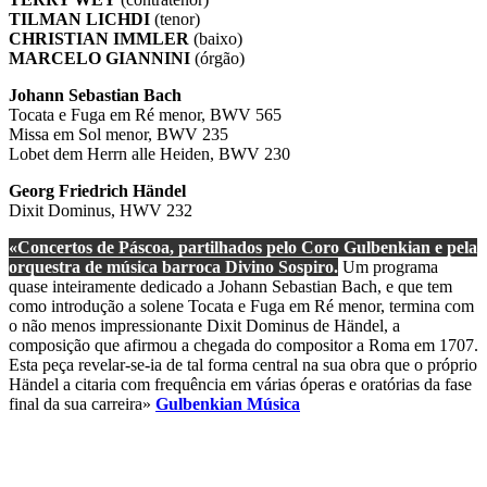
TILMAN LICHDI
(tenor)
CHRISTIAN IMMLER
(baixo)
MARCELO GIANNINI
(órgão)
Johann Sebastian Bach
Tocata e Fuga em Ré menor, BWV 565
Missa em Sol menor, BWV 235
Lobet dem Herrn alle Heiden, BWV 230
Georg Friedrich Händel
Dixit Dominus, HWV 232
«Concertos de Páscoa, partilhados pelo Coro Gulbenkian e pela
orquestra de música barroca Divino Sospiro.
Um programa
quase inteiramente dedicado a Johann Sebastian Bach, e que tem
como introdução a solene Tocata e Fuga em Ré menor, termina com
o não menos impressionante Dixit Dominus de Händel, a
composição que afirmou a chegada do compositor a Roma em 1707.
Esta peça revelar-se-ia de tal forma central na sua obra que o próprio
Händel a citaria com frequência em várias óperas e oratórias da fase
final da sua carreira»
Gulbenkian Música