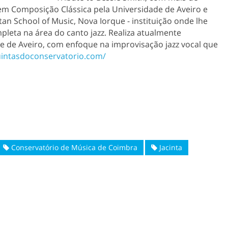
em Composição Clássica pela Universidade de Aveiro e
n School of Music, Nova Iorque - instituição onde lhe
mpleta na área do canto jazz. Realiza atualmente
de Aveiro, com enfoque na improvisação jazz vocal que
uintasdoconservatorio.com/
Conservatório de Música de Coimbra
Jacinta