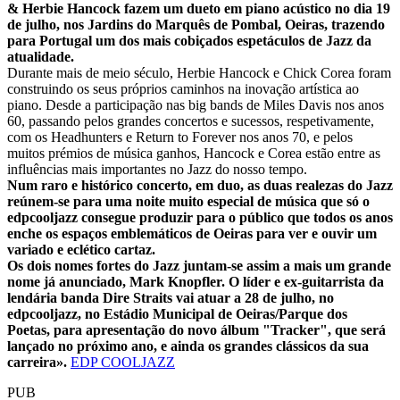
& Herbie Hancock fazem um dueto em piano acústico no dia 19
de julho, nos Jardins do Marquês de Pombal, Oeiras, trazendo
para Portugal um dos mais cobiçados espetáculos de Jazz da
atualidade.
Durante mais de meio século, Herbie Hancock e Chick Corea foram
construindo os seus próprios caminhos na inovação artística ao
piano. Desde a participação nas big bands de Miles Davis nos anos
60, passando pelos grandes concertos e sucessos, respetivamente,
com os Headhunters e Return to Forever nos anos 70, e pelos
muitos prémios de música ganhos, Hancock e Corea estão entre as
influências mais importantes no Jazz do nosso tempo.
Num raro e histórico concerto, em duo, as duas realezas do Jazz
reúnem-se para uma noite muito especial de música que só o
edpcooljazz consegue produzir para o público que todos os anos
enche os espaços emblemáticos de Oeiras para ver e ouvir um
variado e eclético cartaz.
Os dois nomes fortes do Jazz juntam-se assim a mais um grande
nome já anunciado, Mark Knopfler. O líder e ex-guitarrista da
lendária banda Dire Straits vai atuar a 28 de julho, no
edpcooljazz, no Estádio Municipal de Oeiras/Parque dos
Poetas, para apresentação do novo álbum "Tracker", que será
lançado no próximo ano, e ainda os grandes clássicos da sua
carreira».
EDP COOLJAZZ
PUB