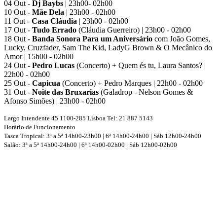
04 Out -
Dj Baybs
| 23h00- 02h00
10 Out -
Mãe Dela
| 23h00 - 02h00
11 Out -
Casa Cláudia
| 23h00 - 02h00
17 Out -
Tudo Errado
(Cláudia Guerreiro) | 23h00 - 02h00
18 Out -
Banda Sonora Para um Aniversário
com João Gomes,
Lucky, Cruzfader, Sam The Kid, LadyG Brown & O Mecânico do
Amor | 15h00 - 02h00
24 Out -
Pedro Lucas
(Concerto) + Quem és tu, Laura Santos? |
22h00 - 02h00
25 Out -
Capicua
(Concerto) + Pedro Marques | 22h00 - 02h00
31 Out -
Noite das Bruxarias
(Galadrop - Nelson Gomes &
Afonso Simões) | 23h00 - 02h00
Largo Intendente 45 1100-285 Lisboa Tel: 21 887 5143
Horário de Funcionamento
Tasca Tropical: 3ª a 5ª 14h00-23h00 | 6ª 14h00-24h00 | Sáb 12h00-24h00
Salão: 3ª a 5ª 14h00-24h00 | 6ª 14h00-02h00 | Sáb 12h00-02h00