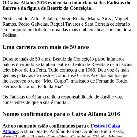
O Caixa Alfama 2016 evidencia a importância dos Fadistas do
Bairro e da figura de Beatriz da Conceição
.
Neste sentido, Artur Batalha, Diogo Rocha, Maura Airez, Miguel
Ramos, Pedro Galveias, Raquel Tavares e Sara Correia celebrarão
em conjunto um tributo a uma das mais emblemáticas e inspiradora
Fadista.
Uma carreira com mais de 50 anos
Durante mais de 50 anos, Beatriz da Conceição pisou inúmeros
palcos dividindo-se também entre o Teatro de Revista e os musicais
televisivos de La Féria. Tudo começou em 1965. Deu voz às mais
geniais palavras de mestres como José Carlos Ary dos Santos que
lhe escreveu o tema "Meu Corpo", musicado de Fernando Tordo,
eternizado como "Fado da Bia".
Os Fadistas de Alfama terão a responsabilidade de dar-lhe voz,
conscientes de que a sua é imortal.
Nomes confirmados para o Caixa Alfama 2016
Até ao momento estão confirmados para o
Festival Caixa
Alfama
: Aldina Duarte, António Parreira, António Pinto Basto,
Artur Batalha, Beatriz, Carla Pires, Carminho, Cláudia Madur,