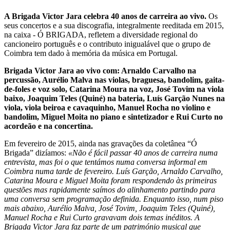
A Brigada Victor Jara celebra 40 anos de carreira ao vivo.
Os
seus concertos e a sua discografia, integralmente reeditada em 2015,
na caixa - Ó BRIGADA, refletem a diversidade regional do
cancioneiro português e o contributo inigualável que o grupo de
Coimbra tem dado à memória da música em Portugal.
Brigada Victor Jara ao vivo com: Arnaldo Carvalho na
percussão, Aurélio Malva nas violas, braguesa, bandolim, gaita-
de-foles e voz solo, Catarina Moura na voz, José Tovim na viola
baixo, Joaquim Teles (Quiné) na bateria, Luís Garção Nunes na
viola, viola beiroa e cavaquinho, Manuel Rocha no violino e
bandolim, Miguel Moita no piano e sintetizador e Rui Curto no
acordeão e na concertina.
Em fevereiro de 2015, ainda nas gravações da coletânea “Ó
Brigada” dizíamos:
«Não é fácil passar 40 anos de carreira numa
entrevista, mas foi o que tentámos numa conversa informal em
Coimbra numa tarde de fevereiro. Luís Garção, Arnaldo Carvalho,
Catarina Moura e Miguel Moita foram respondendo às primeiras
questões mas rapidamente saímos do alinhamento partindo para
uma conversa sem programação definida. Enquanto isso, num piso
mais abaixo, Aurélio Malva, José Tovim, Joaquim Teles (Quiné),
Manuel Rocha e Rui Curto gravavam dois temas inéditos. A
Brigada Victor Jara faz parte de um património musical que