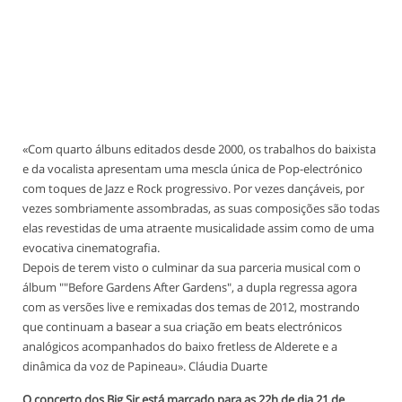
«Com quarto álbuns editados desde 2000, os trabalhos do baixista
e da vocalista apresentam uma mescla única de Pop-electrónico
com toques de Jazz e Rock progressivo. Por vezes dançáveis, por
vezes sombriamente assombradas, as suas composições são todas
elas revestidas de uma atraente musicalidade assim como de uma
evocativa cinematografia.
Depois de terem visto o culminar da sua parceria musical com o
álbum ""Before Gardens After Gardens", a dupla regressa agora
com as versões live e remixadas dos temas de 2012, mostrando
que continuam a basear a sua criação em beats electrónicos
analógicos acompanhados do baixo fretless de Alderete e a
dinâmica da voz de Papineau». Cláudia Duarte
O concerto dos Big Sir está marcado para as 22h de dia 21 de