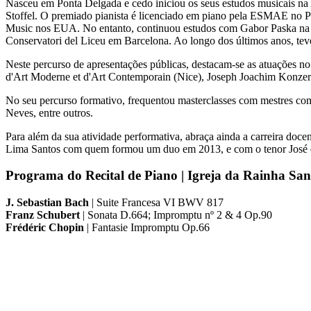
Nasceu em Ponta Delgada e cedo iniciou os seus estudos musicais n
Stoffel. O premiado pianista é licenciado em piano pela ESMAE no Po
Music nos EUA. No entanto, continuou estudos com Gabor Paska na 
Conservatori del Liceu em Barcelona. Ao longo dos últimos anos, tev
Neste percurso de apresentações públicas, destacam-se as atuações 
d'Art Moderne et d'Art Contemporain (Nice), Joseph Joachim Konzerts
No seu percurso formativo, frequentou masterclasses com mestres 
Neves, entre outros.
Para além da sua atividade performativa, abraça ainda a carreira doce
Lima Santos com quem formou um duo em 2013, e com o tenor José 
Programa do Recital de Piano | Igreja da Rainha San
J. Sebastian Bach
| Suite Francesa VI BWV 817
Franz Schubert
| Sonata D.664; Impromptu nº 2 & 4 Op.90
Frédéric Chopin
| Fantasie Impromptu Op.66