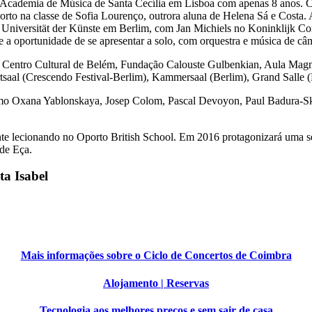
a Academia de Música de Santa Cecília em Lisboa com apenas 8 anos. 
rto na classe de Sofia Lourenço, outrora aluna de Helena Sá e Costa. 
Universität der Künste em Berlim, com Jan Michiels no Koninklijk C
e a oportunidade de se apresentar a solo, com orquestra e música de c
no Centro Cultural de Belém, Fundação Calouste Gulbenkian, Aula Mag
aal (Crescendo Festival-Berlim), Kammersaal (Berlim), Grand Salle (B
como Oxana Yablonskaya, Josep Colom, Pascal Devoyon, Paul Badura-S
nte lecionando no Oporto British School. Em 2016 protagonizará uma sér
de Eça.
ta Isabel
Mais informações sobre o Ciclo de Concertos de Coimbra
Alojamento | Reservas
Tecnologia aos melhores preços e sem sair de casa