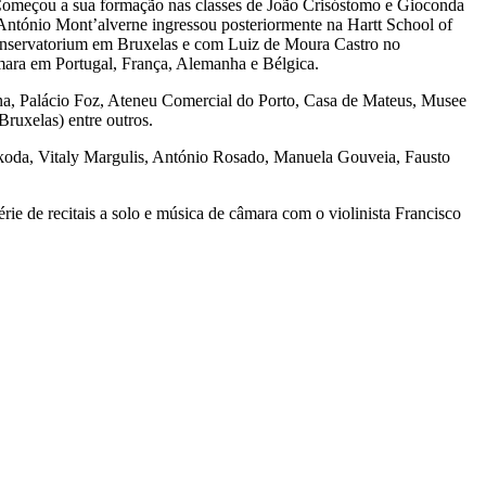
Começou a sua formação nas classes de João Crisóstomo e Gioconda
António Mont’alverne ingressou posteriormente na Hartt School of
onservatorium em Bruxelas e com Luiz de Moura Castro no
âmara em Portugal, França, Alemanha e Bélgica.
na, Palácio Foz, Ateneu Comercial do Porto, Casa de Mateus, Musee
ruxelas) entre outros.
koda, Vitaly Margulis, António Rosado, Manuela Gouveia, Fausto
ie de recitais a solo e música de câmara com o violinista Francisco