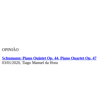
OPINIÃO
Schumann: Piano Quintet Op. 44, Piano Quartet Op. 47
03/01/2020, Tiago Manuel da Hora