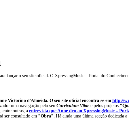
l
ara lançar o seu site oficial. O XpressingMusic – Portal do Conheciment
Anne Victorino d'Almeida. O seu site oficial encontra-se em
http://
lizador uma navegação pelo seu
Curriculum Vitae
e pelos projetos
"Qu
, entre outras, a
entrevista que Anne deu ao XpressingMusic – Port
rá ser consultado em
"Obra"
. Há ainda uma última secção dedicada a