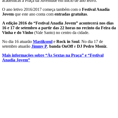
académicas à Praça da Juventude em início de ano letivo.
O ano letivo 2016/2017 começa também com o
Festival Anadia
Jovem
que este ano conta com
entradas gratuitas
.
A edição 2016 do “Festival Anadia Jovem” acontecerá nos dias
16 e 17 de setembro a partir das 22 horas no recinto da Feira da
Vinha e do Vinho
(Vale Santo) no centro da cidade.
No dia 16 atuarão
Mastiksoul
e
Rock in Soul
. No dia 17 de
setembro atuarão
Jimmy P
,
banda OnOff
e
DJ Pedro Moniz
.
Mais informações sobre “Às Sextas na Praça” e “Festival
Anadia Jovem”