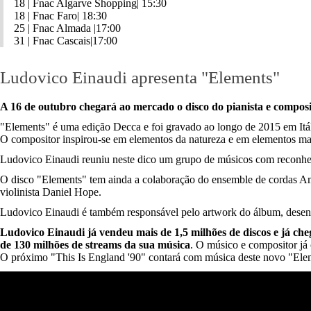
18 | Fnac Algarve Shopping| 15:30
18 | Fnac Faro| 18:30
25 | Fnac Almada |17:00
31 | Fnac Cascais|17:00
Ludovico Einaudi apresenta "Elements"
A 16 de outubro chegará ao mercado o disco do pianista e composi
"Elements" é uma edição Decca e foi gravado ao longo de 2015 em Itáli
O compositor inspirou-se em elementos da natureza e em elementos mat
Ludovico Einaudi reuniu neste dico um grupo de músicos com reconhe
O disco "Elements" tem ainda a colaboração do ensemble de cordas Ams
violinista Daniel Hope.
Ludovico Einaudi é também responsável pelo artwork do álbum, desen
Ludovico Einaudi já vendeu mais de 1,5 milhões de discos e já che
de 130 milhões de streams da sua música
. O músico e compositor já
O próximo "This Is England '90" contará com música deste novo "Elem