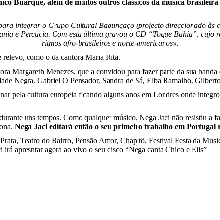
Chico Buarque, além de muitos outros clássicos da música brasileir
ra integrar o Grupo Cultural Bagunçaço (projecto direccionado às cri
ania e Percucia. Com esta última gravou o CD “Toque Bahia”, cujo rep
ritmos afro-brasileiros e norte-americanos».
e relevo, como o da cantora Maria Rita.
ntora Margareth Menezes, que a convidou para fazer parte da sua banda
dade Negra, Gabriel O Pensador, Sandra de Sá, Elba Ramalho, Gilberto 
ar pela cultura europeia ficando alguns anos em Londres onde integro
durante uns tempos. Como qualquer músico, Nega Jaci não resistiu a fa
fona.
Nega Jaci editará então o seu primeiro trabalho em Portugal 
 Prata, Teatro do Bairro, Pensão Amor, Chapitô, Festival Festa da Músi
i irá apresntar agora ao vivo o seu disco “Nega canta Chico e Elis”