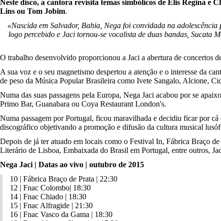
Neste disco, a cantora revisita temas simbólicos de Elis Regina e 
Lins ou Tom Jobim
.
«Nascida em Salvador, Bahia, Nega foi convidada na adolescência pa
logo percebido e Jaci tornou-se vocalista de duas bandas, Sucata M
O trabalho desenvolvido proporcionou a Jaci a abertura de concertos d
A sua voz e o seu magnetismo despertou a atenção e o interesse da ca
de peso da Música Popular Brasileira como Ivete Sangalo, Alcione, Ci
Numa das suas passagens pela Europa, Nega Jaci acabou por se apaixon
Primo Bar, Guanabara ou Coya Restaurant London's.
Numa passagem por Portugal, ficou maravilhada e decidiu ficar por cá 
discográfico objetivando a promoção e difusão da cultura musical lusó
Depois de já ter atuado em locais como o Festival In, Fábrica Braço de
Literário de Lisboa, Embaixada do Brasil em Portugal, entre outros, Jac
Nega Jaci | Datas ao vivo | outubro de 2015
10 | Fábrica Braço de Prata | 22:30
12 | Fnac Colombo| 18:30
14 | Fnac Chiado | 18:30
15 | Fnac Alfragide | 21:30
16 | Fnac Vasco da Gama | 18:30