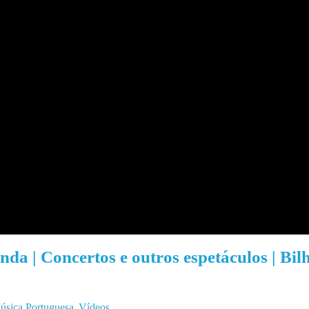
nda | Concertos e outros espetáculos | Bilh
sica Portuguesa
Vídeos