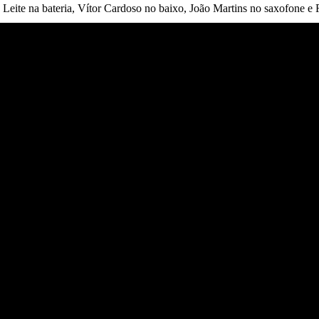
ite na bateria, Vítor Cardoso no baixo, João Martins no saxofone e 