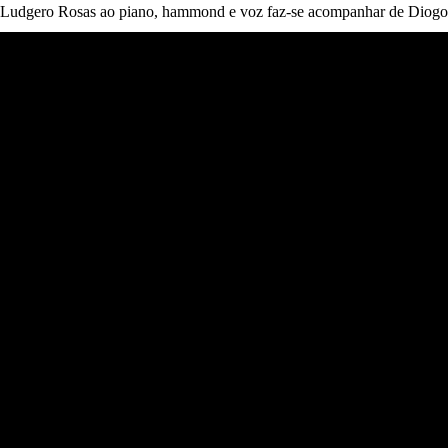
Ludgero Rosas ao piano, hammond e voz faz-se acompanhar de Diogo Le