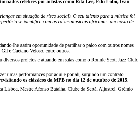
a tornados célebres por artistas como Rita Lee, Edu Lobo, Ivan
anças em situação de risco social). O seu talento para a música foi
ertório se identifica com as raízes musicais africanas, um misto de
 dando-lhe assim oportunidade de partilhar o palco com outros nomes
Gil e Caetano Veloso, entre outros.
u diversos projetos e atuando em salas como o Ronnie Scott Jazz Club,
zer umas performances por aqui e por ali, surgindo um contrato
revisitando os clássicos da MPB no dia 12 de outubro de 2015
.
ca Lisboa, Mestre Afonso Batalha, Clube da Sertã, Aljustrel, Grémio