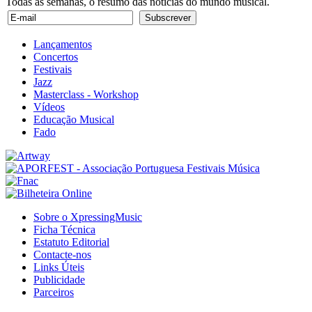
Todas as semanas, o resumo das notícias do mundo musical.
Lançamentos
Concertos
Festivais
Jazz
Masterclass - Workshop
Vídeos
Educação Musical
Fado
Sobre o XpressingMusic
Ficha Técnica
Estatuto Editorial
Contacte-nos
Links Úteis
Publicidade
Parceiros