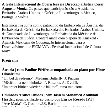
A Gala Internacional de Ópera terá na Direcção artística César
Augusto Moniz
. Os países que participarão são a Áustria, os
Emirados Árabes Unidos, a Grécia, o Luxemburgo, o México,
Portugal e Suécia.
Esta iniciativa conta com o patrocínio da Embaixada da Áustria, da
Embaixada da Grécia, da Embaixada dos Emirados Árabes Unidos,
da Embaixada do Luxemburgo, da Embaixada do México e da
Embaixada da Suécia. Contará ainda com o apoio da Amexcid -
Agência Mexicana de Cooperação Internacional para o
Desenvolvimento e FICMAYA - Festival Internacional de Cultura
Maya
Programa
Áustria | com Pauline Pfeffer, acompanhada ao piano por Hiroe
Himaizumi
“Un bel di vedremo”, Madama Butterfly, J. Puccini
“Měsíčku na nebi hlubokém”, Rusalka, A. Dvořák
“Im prater blühen wieder die bäume”, tema tradicional
Emirados Árabes Unidos | com Jassem Mohamed Abdullah
Hayder, acompanhado ao piano por Eurico Rosado [PT]
“Ave-Maria”, C. Gounod/J.S. Bach