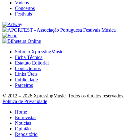
Vídeos
Concertos
Festivais
Sobre o XpressingMusic
Ficha Técnica
Estatuto Editorial
Contacte-nos
Links Úteis
Publicidade
Parceiros
© 2012 – 2026 XpressingMusic. Todos os direitos reservados. |
Política de Privacidade
Home
Entrevistas
Notícias
Opinião
Repositório