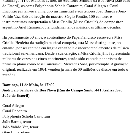
«Domingo, 11 de Maio, às 17h00, no Auditório Senhora da Boa Nova (São João
do Estoril), os coros Polyphonia Schola Cantorum, Coral Allegro e Coral
Encontro juntam-se a um grupo instrumental e aos tenores João Barros e João
Valido Vaz. Sob a direcção do maestro Sérgio Fontão, 100 cantores e
instrumentistas interpretarão a Misa Criolla (Missa Crioula), do compositor
argentino Ariel Ramírez, obra fundamental da música das últimas décadas.
Há precisamente 50 anos, o conterrâneo do Papa Francisco escreveu a Misa
Criolla. Herdeira da tradição musical europeia, esta Missa distingue-se, no
entanto, por ser cantada em língua espanhola e incorporar elementos da música
tradicional sul-americana. Desde a sua criação, a Misa Criolla já foi apresentada
milhares de vezes nos cinco continentes, tendo sido cantada por artistas de
primeiro plano como José Carreras ou Mercedes Sosa, por exemplo. A gravação
original, realizada em 1964, vendeu já mais de 60 milhões de discos em todo o
mundo».
Domingo, 11 de Maio, às 17h00
Auditório Senhora da Boa Nova (Rua do Campo Santo, 441, Galiza, São
João do Estoril)
Coral Allegro
Coral Encontro
Polyphonia Schola Cantorum
João Barros, tenor
João Valido Vaz, tenor
Gian Lima, piano