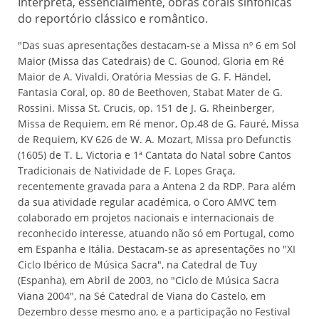
Interpreta, essencialmente, obras corais sinfónicas
do reportório clássico e romântico.
"Das suas apresentações destacam-se a Missa nº 6 em Sol
Maior (Missa das Catedrais) de C. Gounod, Gloria em Ré
Maior de A. Vivaldi, Oratória Messias de G. F. Händel,
Fantasia Coral, op. 80 de Beethoven, Stabat Mater de G.
Rossini. Missa St. Crucis, op. 151 de J. G. Rheinberger,
Missa de Requiem, em Ré menor, Op.48 de G. Fauré, Missa
de Requiem, KV 626 de W. A. Mozart, Missa pro Defunctis
(1605) de T. L. Victoria e 1ª Cantata do Natal sobre Cantos
Tradicionais de Natividade de F. Lopes Graça,
recentemente gravada para a Antena 2 da RDP. Para além
da sua atividade regular académica, o Coro AMVC tem
colaborado em projetos nacionais e internacionais de
reconhecido interesse, atuando não só em Portugal, como
em Espanha e Itália. Destacam-se as apresentações no "XI
Ciclo Ibérico de Música Sacra", na Catedral de Tuy
(Espanha), em Abril de 2003, no "Ciclo de Música Sacra
Viana 2004", na Sé Catedral de Viana do Castelo, em
Dezembro desse mesmo ano, e a participação no Festival