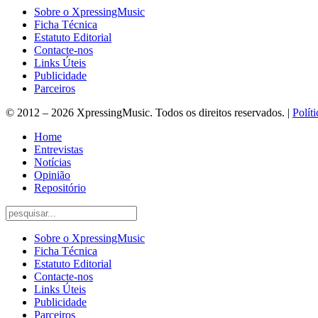
Sobre o XpressingMusic
Ficha Técnica
Estatuto Editorial
Contacte-nos
Links Úteis
Publicidade
Parceiros
© 2012 – 2026 XpressingMusic. Todos os direitos reservados. |
Polít
Home
Entrevistas
Notícias
Opinião
Repositório
Sobre o XpressingMusic
Ficha Técnica
Estatuto Editorial
Contacte-nos
Links Úteis
Publicidade
Parceiros