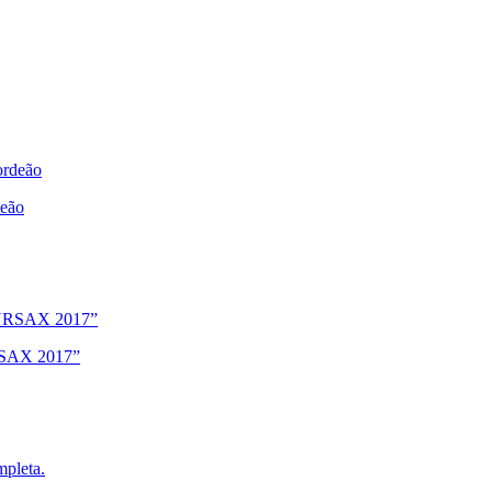
deão
URSAX 2017”