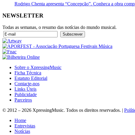
Rodrigo Chenta apresenta “Concepção”. Conheça a obra compl
NEWSLETTER
Todas as semanas, o resumo das notícias do mundo musical.
Sobre o XpressingMusic
Ficha Técnica
Estatuto Editorial
Contacte-nos
Links Úteis
Publicidade
Parceiros
© 2012 – 2026 XpressingMusic. Todos os direitos reservados. |
Polít
Home
Entrevistas
Notícias