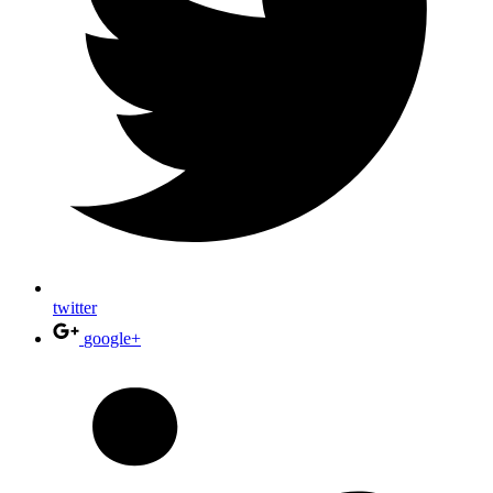
twitter
google+