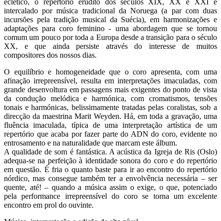
eclético, o repertório erudito dos séculos XIX, XX e XXI é
intercalado por música tradicional da Noruega (a par com duas
incursões pela tradição musical da Suécia), em harmonizações e
adaptações para coro feminino - uma abordagem que se tornou
comum um pouco por toda a Europa desde a transição para o século
XX, e que ainda persiste através do interesse de muitos
compositores dos nossos dias.
O equilíbrio e homogeneidade que o coro apresenta, com uma
afinação irrepreensível, resulta em interpretações imaculadas, com
grande desenvoltura em passagens mais exigentes do ponto de vista
da condução melódica e harmónica, com cromatismos, tensões
tonais e harmónicas, belissimamente tratadas pelas coralistas, sob a
direcção da maestrina Marit Weyden. Há, em toda a gravação, uma
fluência imaculada, típica de uma interpretação artística de um
repertório que acaba por fazer parte do ADN do coro, evidente no
entrosamento e na naturalidade que marcam este álbum.
A qualidade de som é fantástica. A acústica da Igreja de Ris (Oslo)
adequa-se na perfeição à identidade sonora do coro e do repertório
em questão. É fria o quanto baste para ir ao encontro do repertório
nórdico, mas consegue também ter a envolvência necessária – ser
quente, até! – quando a música assim o exige, o que, potenciado
pela performance irrepreensível do coro se torna um excelente
encontro em prol do ouvinte.