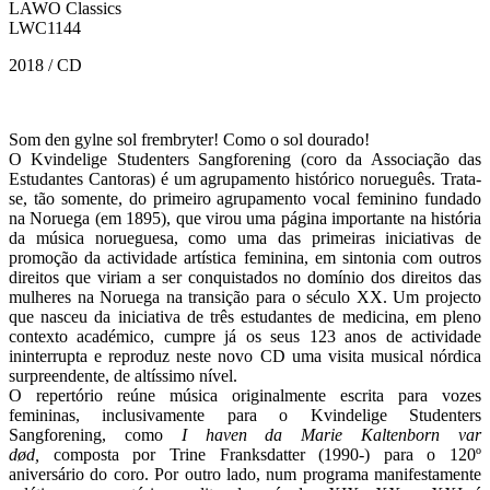
LAWO Classics
LWC1144
2018 / CD
Som den gylne sol frembryter! Como o sol dourado!
O Kvindelige Studenters Sangforening (coro da Associação das
Estudantes Cantoras) é um agrupamento histórico norueguês. Trata-
se, tão somente, do primeiro agrupamento vocal feminino fundado
na Noruega (em 1895), que virou uma página importante na história
da música norueguesa, como uma das primeiras iniciativas de
promoção da actividade artística feminina, em sintonia com outros
direitos que viriam a ser conquistados no domínio dos direitos das
mulheres na Noruega na transição para o século XX. Um projecto
que nasceu da iniciativa de três estudantes de medicina, em pleno
contexto académico, cumpre já os seus 123 anos de actividade
ininterrupta e reproduz neste novo CD uma visita musical nórdica
surpreendente, de altíssimo nível.
O repertório reúne música originalmente escrita para vozes
femininas, inclusivamente para o Kvindelige Studenters
Sangforening, como
I haven da Marie Kaltenborn var
d
ø
d,
composta por Trine Franksdatter (1990-) para o 120º
aniversário do coro. Por outro lado, num programa manifestamente