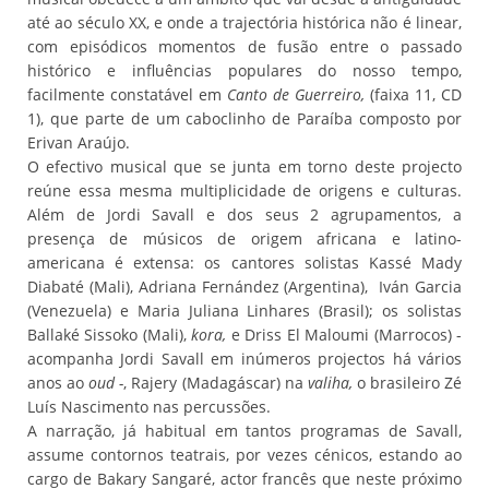
até ao século XX, e onde a trajectória histórica não é linear,
com episódicos momentos de fusão entre o passado
histórico e influências populares do nosso tempo,
facilmente constatável em
Canto de Guerreiro,
(faixa 11, CD
1), que parte de um caboclinho de Paraíba composto por
Erivan Araújo.
O efectivo musical que se junta em torno deste projecto
reúne essa mesma multiplicidade de origens e culturas.
Além de Jordi Savall e dos seus 2 agrupamentos, a
presença de músicos de origem africana e latino-
americana é extensa: os cantores solistas Kassé Mady
Diabaté (Mali), Adriana Fernández (Argentina), Iván Garcia
(Venezuela) e Maria Juliana Linhares (Brasil); os solistas
Ballaké Sissoko (Mali),
kora,
e Driss El Maloumi (Marrocos) -
acompanha Jordi Savall em inúmeros projectos há vários
anos ao
oud -
, Rajery (Madagáscar) na
valiha,
o brasileiro Zé
Luís Nascimento nas percussões.
A narração, já habitual em tantos programas de Savall,
assume contornos teatrais, por vezes cénicos, estando ao
cargo de Bakary Sangaré, actor francês que neste próximo