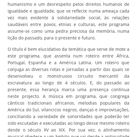
humanismo e um desrespeito pelos direitos humanos de
igualdade e igualdade, que se reflecte numa ameaça cada
vez mais evidente à solidariedade social, às relações
saudáveis entre povos, etnias e culturas, este programa
assume-se como uma pedra preciosa da memória, numa
lição do passado, para o presente e futuro.
O título é bem elucidativo da temática que serve de mote a
este programa, que assenta num roteiro entre África,
Portugal, Espanha e a América Latina. Um roteiro que
conjuga as diversas rotas e jornadas a partir das quais se
desenvolveu o monstruoso circuito mercantil da
escravatura ao longo de 4 séculos. E, do passado ao
presente, essa herança marca uma presença contínua
neste projecto. A música em programa, que congrega
cânticos tradicionais africanos, melodias populares da
América do Sul, vilancicos negros, danças e improvisações,
conciliando a variedade de sonoridades que poderão ter
sido escutadas e executadas ao longo desse mesmo roteiro
desde o século XV ao XIX. Por sua vez, o alinhamento
musical obedece a um âmbito que vai desde a antiguidade