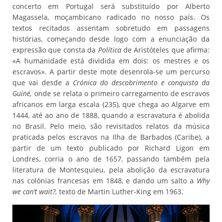
concerto em Portugal será substituído por Alberto
Magassela, moçambicano radicado no nosso país. Os
textos recitados assentam sobretudo em passagens
histórias, começando desde logo com a enunciação da
expressão que consta da
Política
de Aristóteles que afirma:
«A humanidade está dividida em dois: os mestres e os
escravos». A partir deste mote desenrola-se um percurso
que vai desde a
Crónica do descobrimento e conquista da
Guiné,
onde se relata o primeiro carregamento de escravos
africanos em larga escala (235), que chega ao Algarve em
1444, até ao ano de 1888, quando a escravatura é abolida
no Brasil. Pelo meio, são revisitados relatos da música
praticada pelos escravos na Ilha de Barbados (Caribe), a
partir de um texto publicado por Richard Ligon em
Londres, corria o ano de 1657, passando também pela
literatura de Montesquieu, pela abolição da escravatura
nas colónias francesas em 1848, e dando um salto a
Why
we can’t wait?,
texto de Martin Luther-King em 1963.