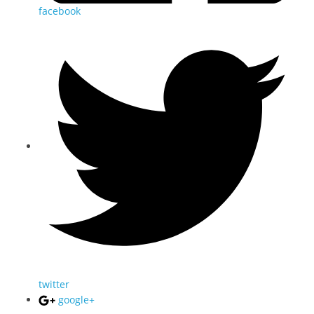
facebook
twitter
google+