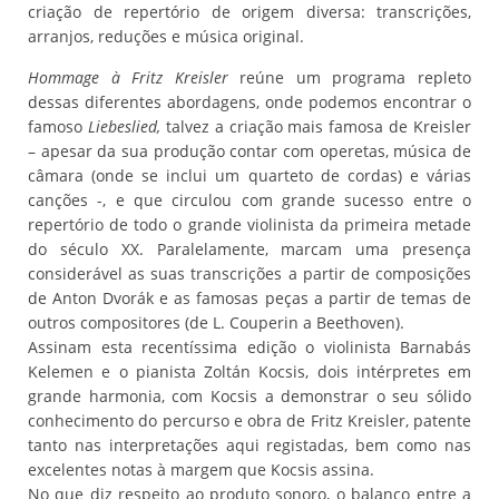
criação de repertório de origem diversa: transcrições,
arranjos, reduções e música original.
Hommage à Fritz Kreisler
reúne um programa repleto
dessas diferentes abordagens, onde podemos encontrar o
famoso
Liebeslied,
talvez a criação mais famosa de Kreisler
– apesar da sua produção contar com operetas, música de
câmara (onde se inclui um quarteto de cordas) e várias
canções -, e que circulou com grande sucesso entre o
repertório de todo o grande violinista da primeira metade
do século XX. Paralelamente, marcam uma presença
considerável as suas transcrições a partir de composições
de Anton Dvorák e as famosas peças a partir de temas de
outros compositores (de L. Couperin a Beethoven).
Assinam esta recentíssima edição o violinista Barnabás
Kelemen e o pianista Zoltán Kocsis, dois intérpretes em
grande harmonia, com Kocsis a demonstrar o seu sólido
conhecimento do percurso e obra de Fritz Kreisler, patente
tanto nas interpretações aqui registadas, bem como nas
excelentes notas à margem que Kocsis assina.
No que diz respeito ao produto sonoro, o balanço entre a