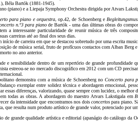
), Béla Bartók (1881-1945)
.
no (piano) e a Liepaja Symphony Orchestra dirigida por Atvars Laksti
erto para piano e orquestra
, op.42, de Schoenberg e
Begleitungsmusi
oncerto n.º3 para piano
de Bartók - uma das últimas obras do compos
a tem a interessante particularidade de reunir música de três compos
s carreiras até ao final dos seus dias.
 início de carreira em que se destacou sobretudo por uma escrita musica
posição de música serial, fruto de profícuos contactos com Alban Berg
orto no ano anterior.
idade e sensibilidade dentro de um repertório de grande profundidade
pianista estreou-se no mercado discográfico em 2012 com um CD preci
ternacional.
apolitano demonstra com a música de Schoenberg no
Concerto para 
balanço exemplar entre solidez técnica e abordagem emocional, pessoa
rcar essas diferenças, valorizando, quase sempre com lucidez, o melhor 
 em todas as obras. A abordagem do maestro Atvars Lakstigala em
B
arecer da intensidade que encontramos nos dois
concertos
para piano. Sã
sta, que resulta num produto artístico de grande valor, potenciado por 
o de grande qualidade artística e editorial (apanágio do catálogo da 