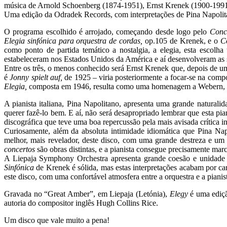
música de Arnold Schoenberg (1874-1951), Ernst Krenek (1900-1991
Uma edição da Odradek Records, com interpretações de Pina Napolita
O programa escolhido é arrojado, começando desde logo pelo
Conc
Elegia sinfónica para orquestra de cordas,
op.105 de Krenek, e o
C
como ponto de partida temático a nostalgia, a elegia, esta escolh
estabeleceram nos Estados Unidos da América e aí desenvolveram as sua
Entre os três, o menos conhecido será Ernst Krenek que, depois de um
é
Jonny spielt auf,
de 1925 – viria posteriormente a focar-se na com
Elegia,
composta em 1946, resulta como uma homenagem a Webern, m
A pianista italiana, Pina Napolitano, apresenta uma grande natural
querer fazê-lo bem. E aí, não será desapropriado lembrar que esta 
discográfica que teve uma boa repercussão pela mais avisada crítica in
Curiosamente, além da absoluta intimidade idiomática que Pina N
melhor, mais revelador, deste disco, com uma grande destreza e um 
concertos
são obras distintas, e a pianista consegue precisamente ma
A Liepaja Symphony Orchestra apresenta grande coesão e unidade
Sinfónica
de Krenek é sólida, mas estas interpretações acabam por c
este disco, com uma confortável atmosfera entre a orquestra e a piani
Gravada no “Great Amber”, em Liepaja (Letónia),
Elegy
é uma ediçã
autoria do compositor inglês Hugh Collins Rice.
Um disco que vale muito a pena!