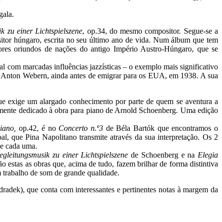
gala.
k zu einer Lichtspielszene
, op.34, do mesmo compositor. Segue-se a
itor húngaro, escrita no seu último ano de vida. Num álbum que tem
itores oriundos de nações do antigo Império Austro-Húngaro, que se
l com marcadas influências jazzísticas – o exemplo mais significativo
 e Anton Webern, ainda antes de emigrar para os EUA, em 1938. A sua
 que exige um alargado conhecimento por parte de quem se aventura a
samente dedicado à obra para piano de Arnold Schoenberg. Uma edição
piano,
op.42, é no
Concerto n.º3
de Béla Bartók que encontramos o
l, que Pina Napolitano transmite através da sua interpretação. Os 2
de cada uma.
egleitungsmusik zu einer Lichtspielszene
de Schoenberg e na
Elegia
o estas as obras que, acima de tudo, fazem brilhar de forma distintiva
um trabalho de som de grande qualidade.
Odradek), que conta com interessantes e pertinentes notas à margem da