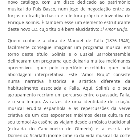
novo catálogo, com um disco dedicado ao património
musical do País Basco, num jogo de negociação entre as
forças da tradição basca e a leitura própria e inventiva de
Enrique Solinís. É também esse um elemento estruturante
deste novo CD, cujo título é bem elucidativo:
El Amor Brujo
.
Quem conhece a obra de Manuel de Falla (1876-1946),
facilmente consegue imaginar um programa musical em
torno deste título. Solinís e o Euskal Barrokensemble
delinearam um programa que deixaria muitos melómanos
apreensivos, quer pelo repertório escolhido, quer pela
abordagem interpretativa. Este “Amor Brujo” consiste
numa narrativa histórica e artística diferente da
habitualmente associada a Falla. Aqui, Solinís e o seu
agrupamento recriam um percurso entre o passado, Falla,
e o seu tempo. As raízes de uma identidade de criação
musical erudita espanhola e as repercussões da verve
criativa de um dos expoentes máximos dessa cultura no
seu tempo! As essências viajam desde a música tradicional
(extraída do Cancioneiro de Olmeda) e a escrita de
Domenico Scarlatti (nome cimeiro da vida musical da corte