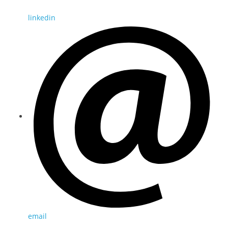
linkedin
email