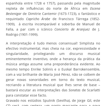
espanhola entre 1728 e 1757), passando pela magnitude
repleta de influências do norte de África em
Escena
Bestenigar
de Dimitrie Cantemir (1673-1723), o fantástico e
requintado
Capricho Árabe
de Francisco Tárrega (1852-
1909), à escrita incomparável e soberba de Manuel de
Falla, a par com o icónico
Concierto de Aranjuez
de J.
Rodrigo (1901-1999).
A interpretação é tudo menos consensual! Simplista no
efectivo instrumental, mas cheia na cor, expressividade e
singularidade, privilegiando um discurso musical
eminentemente inventivo, onde a herança da prática da
música antiga assume uma preponderância evidente. Ao
mesmo tempo Enrike Solinís e o Euskal Barrokensemble,
com a voz brilhante de María José Pérez, não se coíbem de
gerar novas sonoridades em torno do texto musical,
recriando a literatura musical que lhes serve de base –
bastará escutar as interpretações das
Sonatas
de Scarlatti
para constatar esse facto.
Gravado nos estúdios Sputnik (Sevilha), de Jorge Gil, este
CD será, com certeza, um ponto marcante para a nova