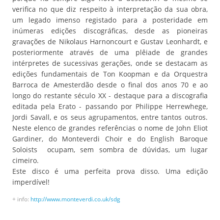
verifica no que diz respeito à interpretação da sua obra,
um legado imenso registado para a posteridade em
inúmeras edições discográficas, desde as pioneiras
gravações de Nikolaus Harnoncourt e Gustav Leonhardt, e
posteriormente através de uma plêiade de grandes
intérpretes de sucessivas gerações, onde se destacam as
edições fundamentais de Ton Koopman e da Orquestra
Barroca de Amesterdão desde o final dos anos 70 e ao
longo do restante século XX - destaque para a discografia
editada pela Erato - passando por Philippe Herrewhege,
Jordi Savall, e os seus agrupamentos, entre tantos outros.
Neste elenco de grandes referências o nome de John Eliot
Gardiner, do Monteverdi Choir e do English Baroque
Soloists ocupam, sem sombra de dúvidas, um lugar
cimeiro.
Este disco é uma perfeita prova disso. Uma edição
imperdível!
+ info:
http://www.monteverdi.co.uk/sdg