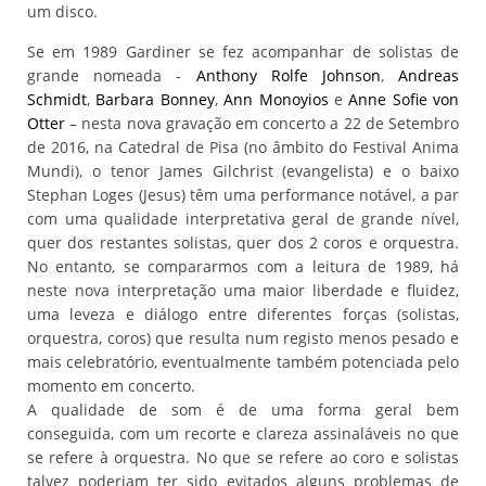
um disco.
Se em 1989 Gardiner se fez acompanhar de solistas de
grande nomeada -
Anthony Rolfe Johnson
,
Andreas
Schmidt
,
Barbara Bonney
,
Ann Monoyios
e
Anne Sofie von
Otter
– nesta nova gravação em concerto a 22 de Setembro
de 2016, na Catedral de Pisa (no âmbito do Festival Anima
Mundi), o tenor James Gilchrist (evangelista) e o baixo
Stephan Loges (Jesus) têm uma performance notável, a par
com uma qualidade interpretativa geral de grande nível,
quer dos restantes solistas, quer dos 2 coros e orquestra.
No entanto, se compararmos com a leitura de 1989, há
neste nova interpretação uma maior liberdade e fluidez,
uma leveza e diálogo entre diferentes forças (solistas,
orquestra, coros) que resulta num registo menos pesado e
mais celebratório, eventualmente também potenciada pelo
momento em concerto.
A qualidade de som é de uma forma geral bem
conseguida, com um recorte e clareza assinaláveis no que
se refere à orquestra. No que se refere ao coro e solistas
talvez poderiam ter sido evitados alguns problemas de