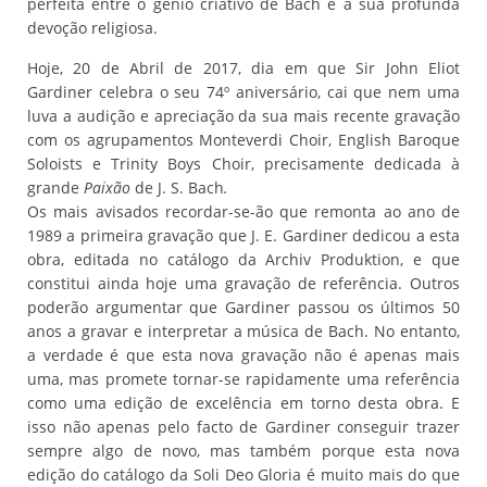
perfeita entre o génio criativo de Bach e a sua profunda
devoção religiosa.
Hoje, 20 de Abril de 2017, dia em que Sir John Eliot
Gardiner celebra o seu 74º aniversário, cai que nem uma
luva a audição e apreciação da sua mais recente gravação
com os agrupamentos Monteverdi Choir, English Baroque
Soloists e Trinity Boys Choir, precisamente dedicada à
grande
Paixão
de J. S. Bach
.
Os mais avisados recordar-se-ão que remonta ao ano de
1989 a primeira gravação que J. E. Gardiner dedicou a esta
obra, editada no catálogo da Archiv Produktion, e que
constitui ainda hoje uma gravação de referência. Outros
poderão argumentar que Gardiner passou os últimos 50
anos a gravar e interpretar a música de Bach. No entanto,
a verdade é que esta nova gravação não é apenas mais
uma, mas promete tornar-se rapidamente uma referência
como uma edição de excelência em torno desta obra. E
isso não apenas pelo facto de Gardiner conseguir trazer
sempre algo de novo, mas também porque esta nova
edição do catálogo da Soli Deo Gloria é muito mais do que