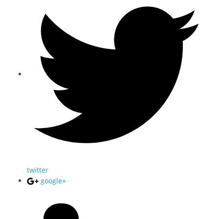
twitter
google+