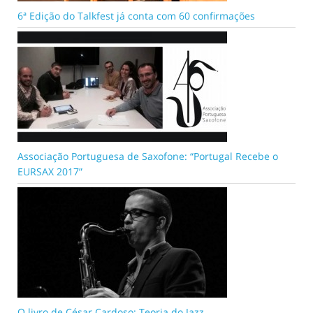
6ª Edição do Talkfest já conta com 60 confirmações
Associação Portuguesa de Saxofone: “Portugal Recebe o
EURSAX 2017”
O livro de César Cardoso: Teoria do Jazz