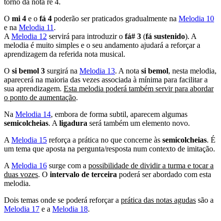
torno da nota ré 4.
O
mi 4
e o
fá 4
poderão ser praticados gradualmente na
Melodia 10
e na
Melodia 11
.
A
Melodia 12
servirá para introduzir o
fá# 3
(
fá sustenido
). A
melodia é muito simples e o seu andamento ajudará a reforçar a
aprendizagem da referida nota musical.
O
si bemol 3
surgirá na
Melodia 13
. A nota
si bemol
, nesta melodia,
aparecerá na maioria das vezes associada à mínima para facilitar a
sua aprendizagem.
Esta melodia poderá também servir para abordar
o ponto de aumentação
.
Na
Melodia 14
, embora de forma subtil, aparecem algumas
semicolcheias
. A
ligadura
será também um elemento novo.
A
Melodia 15
reforça a prática no que concerne às
semicolcheias
. É
um tema que aposta na pergunta/resposta num contexto de imitação.
A
Melodia 16
surge com a
possibilidade de dividir a turma e tocar a
duas vozes
. O
intervalo de terceira
poderá ser abordado com esta
melodia.
Dois temas onde se poderá reforçar a
prática das notas agudas
são a
Melodia 17
e a
Melodia 18
.