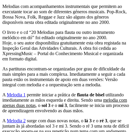
Melodias com acompanhamentos instrumentais que permitem ao
executante tocar ao som de diferentes géneros musicais. Pop-Rock,
Bossa Nova, Folk, Reggae e Jazz são alguns dos géneros
disponíveis nesta obra editada originalmente no ano 2000.
O livro e o cd “20 Melodias para flauta ou outro instrumento
melódico em dó” foi editado originalmente no ano 2000.
Hoje, o seu autor disponibiliza gratuitamente esta obra registada na
Inspeção Geral das Atividades Culturais. A obra foi cedida ao
XpressingMusic – Portal do Conhecimento Musical e organizada
em formato digital.
As partituras encontram-se organizadas por grau de dificuldade da
mais simples para a mais complexa. Imediatamente a seguir a cada
pauta estão os instrumentais de apoio em duas versões: Versão
integral com melodia e a orquestração sem a melodia.
A
Melodia 1
permite iniciar a prática de
flauta de bisel
utilizando
imediatamente as mãos esquerda e direita. Sendo uma
melodia com
apenas duas notas
, o
sol 3
e o
mi 3
, facilmente se inicia um processo
de aprendizagem envolvendo as duas mãos.
A
Melodia 2
surge com duas novas notas, o
lá 3
e o
ré 3
, que se
juntam às já abordadas sol 3 e mi 3. Sendo o ré 3 uma nota de difícil
execução aposta-se na sua repetição num tema com um andamento