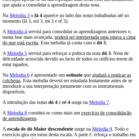
que ajuda a consolidar a aprendizagem desta nota.
Na
Melodia 3
o
fá 4
aparece ao lado das notas trabalhadas até ao
momento (lá 3, sol 3, mi 3 e ré 3).
A
Melodia 4
servirá para consolidar as aprendizagens anteriores e,
numa fase mais avançada,
poderá ser interpretada uma oitava a cima
do que está escrita
. Esta melodia já conta com o
dó 3
.
A
Melodia 5
servirá para reforçar a prática da nota
dó 3
. Nota de
dificuldade acrescida devido ao facto de todos os orifícios terem de
estar tapados.
Na
Melodia 6
é apresentado um
ostinato
que
ajudará a praticar as
colcheias
. Esta melodia deverá ser estudada lentamente antes de se
introduzir a sua interpretação juntamente com os instrumentais
disponíveis.
A introdução das notas
dó 4
e
ré 4
surge na
Melodia 7
.
A
Melodia 8
constitui-se como mais um
exercício de consolidação
de aprendizagens
.
A
escala de dó Maior descendente
surge na
Melodia 9
. Todo o
exercício gira em torno desta escala. A parte C reforça o trabalho em