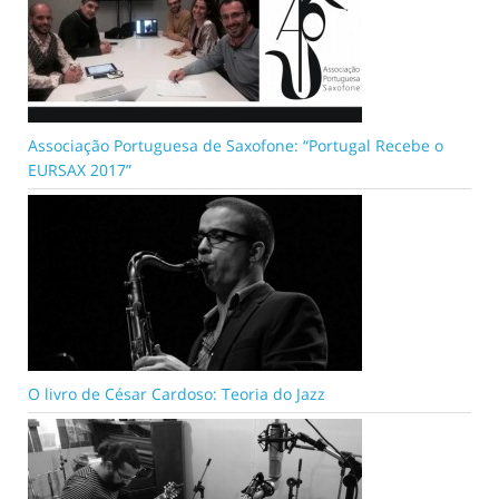
Associação Portuguesa de Saxofone: “Portugal Recebe o
EURSAX 2017”
O livro de César Cardoso: Teoria do Jazz