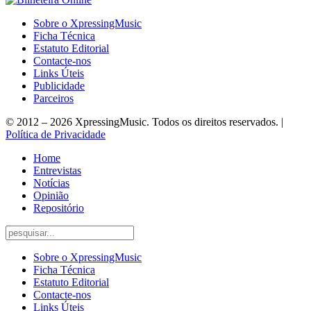
Sobre o XpressingMusic
Ficha Técnica
Estatuto Editorial
Contacte-nos
Links Úteis
Publicidade
Parceiros
© 2012 – 2026 XpressingMusic. Todos os direitos reservados. |
Política de Privacidade
Home
Entrevistas
Notícias
Opinião
Repositório
Sobre o XpressingMusic
Ficha Técnica
Estatuto Editorial
Contacte-nos
Links Úteis