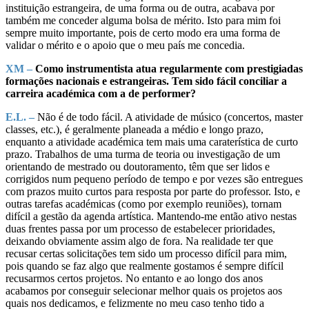
instituição estrangeira, de uma forma ou de outra, acabava por
também me conceder alguma bolsa de mérito. Isto para mim foi
sempre muito importante, pois de certo modo era uma forma de
validar o mérito e o apoio que o meu país me concedia.
XM –
Como instrumentista atua regularmente com prestigiadas
formações nacionais e estrangeiras. Tem sido fácil conciliar a
carreira académica com a de performer?
E.L. –
Não é de todo fácil. A atividade de músico (concertos, master
classes, etc.), é geralmente planeada a médio e longo prazo,
enquanto a atividade académica tem mais uma caraterística de curto
prazo. Trabalhos de uma turma de teoria ou investigação de um
orientando de mestrado ou doutoramento, têm que ser lidos e
corrigidos num pequeno período de tempo e por vezes são entregues
com prazos muito curtos para resposta por parte do professor. Isto, e
outras tarefas académicas (como por exemplo reuniões), tornam
difícil a gestão da agenda artística. Mantendo-me então ativo nestas
duas frentes passa por um processo de estabelecer prioridades,
deixando obviamente assim algo de fora. Na realidade ter que
recusar certas solicitações tem sido um processo difícil para mim,
pois quando se faz algo que realmente gostamos é sempre difícil
recusarmos certos projetos. No entanto e ao longo dos anos
acabamos por conseguir selecionar melhor quais os projetos aos
quais nos dedicamos, e felizmente no meu caso tenho tido a