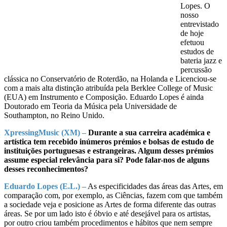
Lopes. O
nosso
entrevistado
de hoje
efetuou
estudos de
bateria jazz e
percussão
clássica no Conservatório de Roterdão, na Holanda e Licenciou-se
com a mais alta distinção atribuída pela Berklee College of Music
(EUA) em Instrumento e Composição. Eduardo Lopes é ainda
Doutorado em Teoria da Música pela Universidade de
Southampton, no Reino Unido.
XpressingMusic (XM) –
Durante a sua carreira académica e
artística tem recebido inúmeros prémios e bolsas de estudo de
instituições portuguesas e estrangeiras. Algum desses prémios
assume especial relevância para si? Pode falar-nos de alguns
desses reconhecimentos?
Eduardo Lopes (E.L.) –
As especificidades das áreas das Artes, em
comparação com, por exemplo, as Ciências, fazem com que também
a sociedade veja e posicione as Artes de forma diferente das outras
áreas. Se por um lado isto é óbvio e até desejável para os artistas,
por outro criou também procedimentos e hábitos que nem sempre