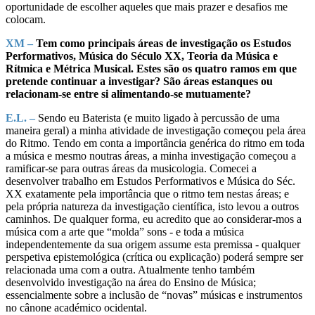
oportunidade de escolher aqueles que mais prazer e desafios me
colocam.
XM –
Tem como principais áreas de investigação os Estudos
Performativos, Música do Século XX, Teoria da Música e
Rítmica e Métrica Musical. Estes são os quatro ramos em que
pretende continuar a investigar? São áreas estanques ou
relacionam-se entre si alimentando-se mutuamente?
E.L. –
Sendo eu Baterista (e muito ligado à percussão de uma
maneira geral) a minha atividade de investigação começou pela área
do Ritmo. Tendo em conta a importância genérica do ritmo em toda
a música e mesmo noutras áreas, a minha investigação começou a
ramificar-se para outras áreas da musicologia. Comecei a
desenvolver trabalho em Estudos Performativos e Música do Séc.
XX exatamente pela importância que o ritmo tem nestas áreas; e
pela própria natureza da investigação científica, isto levou a outros
caminhos. De qualquer forma, eu acredito que ao considerar-mos a
música com a arte que “molda” sons - e toda a música
independentemente da sua origem assume esta premissa - qualquer
perspetiva epistemológica (crítica ou explicação) poderá sempre ser
relacionada uma com a outra. Atualmente tenho também
desenvolvido investigação na área do Ensino de Música;
essencialmente sobre a inclusão de “novas” músicas e instrumentos
no cânone académico ocidental.