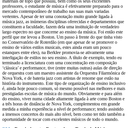
materiais de topo que possuiu, bem como os seus excelentes
professores, o estudante de música é efetivamente preparado para o
mercado contemporâneo de trabalho nas suas mais variadas
vertentes. Apesar de ter uma conotação muito grande ligada à
música jazz, as inúmeras disciplinas oferecidas e departamentos que
constituem a faculdade, fazem dela uma instituição de verdadeiro
largo espectro no que concerne ao ensino da música. Foi então este
perfil que me levou a Boston. Um passo à frente do que tinha visto
no Conservatório de Roterdão (em que apesar de se promover o
ensino de vários estilos musicais, estes ainda eram um pouco
estanques entre eles), na Berklee promovia-se ativamente uma
interligação de estilos no seu ensino. A título de exemplo, tendo eu
terminado a licenciatura com uma concentração em composição
‘clássica’ e performance, tive (entre muitas outras) aulas de direção
de orquestra com um maestro assistente da Orquestra Filarmónica de
Nova York, e de bateria jazz com artistas de renome que estão na
história do instrumento. Este tipo de organização de ensino inclusivo
é, ainda hoje pouco comum, só mesmo possível nas melhores e mais
prestigiadas escolas de música do mundo. Obviamente e para além
do ensino, viver numa cidade altamente ligada à arte como Boston e
a três horas de distância de Nova York, complementou em grande
medida a minha experiência a nível de performance; tendo assistido
a imensos concertos do mais alto nível, bem como ter tido também a
oportunidade de tocar com excelentes músicos de todo o mundo.