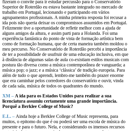
fizeram o convite para ir estudar percussão para o Conservatório
Superior de Roterdão eu estava bastante integrado no mercado de
trabalho em Portugal, lecionando e participando em vários
agrupamentos profissionais. A minha primeira resposta foi recusar a
ida pois não queria deixar os compromissos assumidos em Portugal.
Felizmente tive a oportunidade de refletir melhor com a ajuda de
alguns amigos da altura, e assim parti para a Holanda. Foi uma
experiência fantástica do ponto de vista de formação artística bem
como de formação humana, que de certa maneira também moldou o
meu percurso. No Conservatório de Roterdão percebi a importância
de ter a possibilidade de usufruir de uma educação inclusiva, em que
à distância de algumas salas de aula co-existiam estilos musicais com
postura tão diversa como a música contemporânea de vanguarda; a
música pop; o jazz; e a música ‘clássica’ de tradição europeia. Para
além de tudo o que aprendi, lembro-me também do prazer enorme
que era caminhar pelos corredores do conservatório e ouvir, vinda
de cada sala, música de todos os quadrantes do mundo.
XM –
A ida para os Estados Unidos para realizar a sua
licenciatura assumiu certamente uma grande importância.
Porquê a Berklee College of Music?
E.L. –
Ainda hoje a Berklee College of Music representa, para
muitos, o epitomo do que é ou poderá ser uma escola de música do
presente e para o futuro. Nela, e considerando os imensos recursos