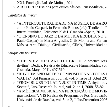
XXI, Fundação Luís de Molina, 2011
A BATERIA: Estudos para estilos básicos, RussoMúsica, 
Capítulos de livros:
“A INTERCULTURALIDADE NA MÚSICA DE AARON
autor Paulo Gaspar), in Fernando Ramos (ed.), Tendiendo P
Interculturalidad, Ediciones K & L Granada –Spain, 2010
“O ENSINO DO JAZZ E DA MÚSICA ERUDITA NO SÉC.
Paulo Gaspar), in María Angustias Ortiz Molina and Ferna
Música. Arte. Diálogo. Civilización, CIMA, Universidad d
Artigos em revistas:
“THE INDIVIDUAL AND THE GROUP: A practical lesson
rhythm”, Dedica. Revista de Educação e Humanidades, vol.
Granada, Março 2011, 497-510
“RHYTHM AND METER COMPOSITIONAL TOOLS I
WALTZ”, Ad Parnassum Journal, vol. 6, issue 11, Abril 20
“FROM BLUES TO LATIN JUST IN TIME: A rhythmic ana
Seven’”, Jazz Research Journal, vol. 2, nr. 1, 2008, 55-82.
“A MÉTRICA MUSICAL NA PERCEPÇÃO DE MOVIMEN
gravitacional”, VIS Revista do Programa de Pós-Graduação
Universidade de Brasília, vol. 5 nr. 2, Julho/Dezembro 2006