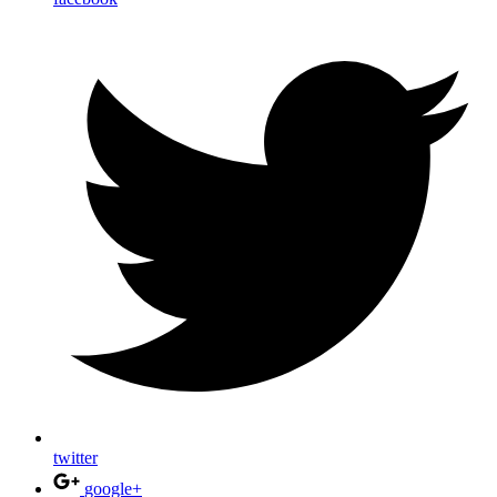
twitter
google+