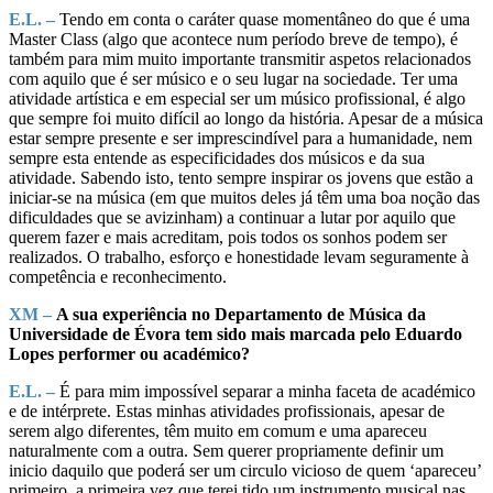
E.L. –
Tendo em conta o caráter quase momentâneo do que é uma
Master Class (algo que acontece num período breve de tempo), é
também para mim muito importante transmitir aspetos relacionados
com aquilo que é ser músico e o seu lugar na sociedade. Ter uma
atividade artística e em especial ser um músico profissional, é algo
que sempre foi muito difícil ao longo da história. Apesar de a música
estar sempre presente e ser imprescindível para a humanidade, nem
sempre esta entende as especificidades dos músicos e da sua
atividade. Sabendo isto, tento sempre inspirar os jovens que estão a
iniciar-se na música (em que muitos deles já têm uma boa noção das
dificuldades que se avizinham) a continuar a lutar por aquilo que
querem fazer e mais acreditam, pois todos os sonhos podem ser
realizados. O trabalho, esforço e honestidade levam seguramente à
competência e reconhecimento.
XM –
A sua experiência no Departamento de Música da
Universidade de Évora tem sido mais marcada pelo Eduardo
Lopes performer ou académico?
E.L. –
É para mim impossível separar a minha faceta de académico
e de intérprete. Estas minhas atividades profissionais, apesar de
serem algo diferentes, têm muito em comum e uma apareceu
naturalmente com a outra. Sem querer propriamente definir um
inicio daquilo que poderá ser um circulo vicioso de quem ‘apareceu’
primeiro, a primeira vez que terei tido um instrumento musical nas