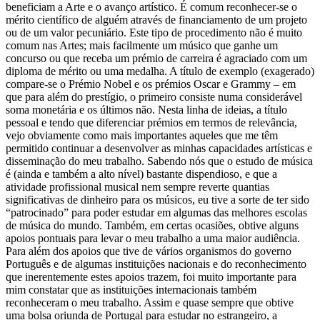
beneficiam a Arte e o avanço artístico. É comum reconhecer-se o
mérito científico de alguém através de financiamento de um projeto
ou de um valor pecuniário. Este tipo de procedimento não é muito
comum nas Artes; mais facilmente um músico que ganhe um
concurso ou que receba um prémio de carreira é agraciado com um
diploma de mérito ou uma medalha. A título de exemplo (exagerado)
compare-se o Prémio Nobel e os prémios Oscar e Grammy – em
que para além do prestígio, o primeiro consiste numa considerável
soma monetária e os últimos não. Nesta linha de ideias, a título
pessoal e tendo que diferenciar prémios em termos de relevância,
vejo obviamente como mais importantes aqueles que me têm
permitido continuar a desenvolver as minhas capacidades artísticas e
disseminação do meu trabalho. Sabendo nós que o estudo de música
é (ainda e também a alto nível) bastante dispendioso, e que a
atividade profissional musical nem sempre reverte quantias
significativas de dinheiro para os músicos, eu tive a sorte de ter sido
“patrocinado” para poder estudar em algumas das melhores escolas
de música do mundo. Também, em certas ocasiões, obtive alguns
apoios pontuais para levar o meu trabalho a uma maior audiência.
Para além dos apoios que tive de vários organismos do governo
Português e de algumas instituições nacionais e do reconhecimento
que inerentemente estes apoios trazem, foi muito importante para
mim constatar que as instituições internacionais também
reconheceram o meu trabalho. Assim e quase sempre que obtive
uma bolsa oriunda de Portugal para estudar no estrangeiro, a