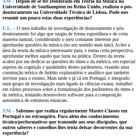
XM –
Depois de se ter Doutorado em Teoria da Música na
Universidade de Southampton no Reino Unido, realizou o pós-
doutoramento na Universidade Técnica de Lisboa. Pode-nos
resumir um pouco estas duas experiências?
E.L. –
O meu trabalho de investigação de doutoramento e pós-
doutoramento foi algo que surgiu de forma espontânea e de certa
maneira natural, considerando o meu constante interesse por
aprofundar questões da música (no seu sentido mais lato). Achei a
área da teoria da música interessante para, e numa certa perspectiva,
aprofundar melhor aquilo que fazia na prática. Dentro da teoria
acabei por me dedicar as questões do ritmo e da métrica, em especial
aspetos da cognição e qualidades destes parâmetros, visando uma
construção teórica de âmbito explanatório e analítico que também
servisse para o ensino. Mais tarde e já cá em Portugal, e integrado
num grupo de investigação mais ligado às ciências exatas, trabalhei
em vários processos sobre a formalização dos parâmetros do ritmo e
da métrica, tentando desenvolver software para a composição
automática de estruturas musicais.
XM –
Sabemos que realiza regularmente Master-Classes em
Portugal e no estrangeiro. Para além dos conhecimentos
técnico/performativos que transmite aos seus discípulos, que
outros saberes e conselhos lhes tenta deixar decorrentes da sua
experiência?