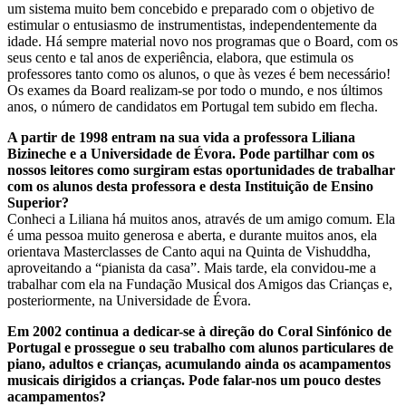
um sistema muito bem concebido e preparado com o objetivo de
estimular o entusiasmo de instrumentistas, independentemente da
idade. Há sempre material novo nos programas que o Board, com os
seus cento e tal anos de experiência, elabora, que estimula os
professores tanto como os alunos, o que às vezes é bem necessário!
Os exames da Board realizam-se por todo o mundo, e nos últimos
anos, o número de candidatos em Portugal tem subido em flecha.
A partir de 1998 entram na sua vida a professora Liliana
Bizineche e a Universidade de Évora. Pode partilhar com os
nossos leitores como surgiram estas oportunidades de trabalhar
com os alunos desta professora e desta Instituição de Ensino
Superior?
Conheci a Liliana há muitos anos, através de um amigo comum. Ela
é uma pessoa muito generosa e aberta, e durante muitos anos, ela
orientava Masterclasses de Canto aqui na Quinta de Vishuddha,
aproveitando a “pianista da casa”. Mais tarde, ela convidou-me a
trabalhar com ela na Fundação Musical dos Amigos das Crianças e,
posteriormente, na Universidade de Évora.
Em 2002 continua a dedicar-se à direção do Coral Sinfónico de
Portugal e prossegue o seu trabalho com alunos particulares de
piano, adultos e crianças, acumulando ainda os acampamentos
musicais dirigidos a crianças. Pode falar-nos um pouco destes
acampamentos?