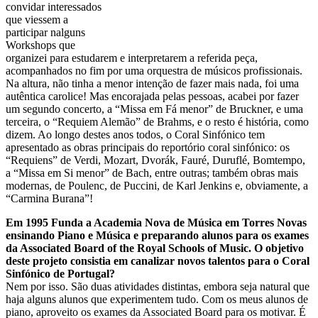
convidar interessados
que viessem a
participar nalguns
Workshops que
organizei para estudarem e interpretarem a referida peça,
acompanhados no fim por uma orquestra de músicos profissionais.
Na altura, não tinha a menor intenção de fazer mais nada, foi uma
autêntica carolice! Mas encorajada pelas pessoas, acabei por fazer
um segundo concerto, a “Missa em Fá menor” de Bruckner, e uma
terceira, o “Requiem Alemão” de Brahms, e o resto é história, como
dizem. Ao longo destes anos todos, o Coral Sinfónico tem
apresentado as obras principais do reportório coral sinfónico: os
“Requiens” de Verdi, Mozart, Dvorák, Fauré, Duruflé, Bomtempo,
a “Missa em Si menor” de Bach, entre outras; também obras mais
modernas, de Poulenc, de Puccini, de Karl Jenkins e, obviamente, a
“Carmina Burana”!
Em 1995 Funda a Academia Nova de Música em Torres Novas
ensinando Piano e Música e preparando alunos para os exames
da Associated Board of the Royal Schools of Music. O objetivo
deste projeto consistia em canalizar novos talentos para o Coral
Sinfónico de Portugal?
Nem por isso. São duas atividades distintas, embora seja natural que
haja alguns alunos que experimentem tudo. Com os meus alunos de
piano, aproveito os exames da Associated Board para os motivar. É