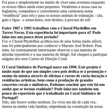
Foi pura e simplesmente no intuito de viver uma aventura enquanto
os nossos filhos ainda eram pequenos. Vendemos a nossa casa na
Inglaterra, comprámos e convertemos uma camioneta numa
“residência” para nós e para os nossos animais de estimação - cão,
gato e égua - e arrancámos, sem destino, à procura do sol!
Entre 1987 e 1995 trabalhou com o Choral Phydellius em
Torres Novas. Esta experiência foi importante para si? Pode
falar-nos um pouco desse período?
Foi: o Choral Phydellius acolheu-nos de uma forma muito afável,
mas foi principalmente por conhecer o Maestro José Robert. Para
mim, foi extremamente interessante observar a sua maneira de
abordar reportório e a sua maneira de dirigir. Até cheguei a participar
nalguns dos seus Cursos de Direção Coral.
O Coral Sinfónico de Portugal nasce em 1990. Este projeto é
muito mais do que um simples coro pois dedica-se à promoção e
ensino da música através de oficinas e cursos de curta duração e
residências artísticas, bem como à produção de grandes
concertos corais e sinfónicos. Podemos concluir que este foi um
sonho que se tornou realidade? Pode falar-nos também um
pouco do reportório que é trabalhado no Coral Sinfónico de
Portugal?
Não, não houve sonho nenhum. Eu vivia um dia de cada vez,
imersa na minha vida familiar, empenhada na construção da nossa