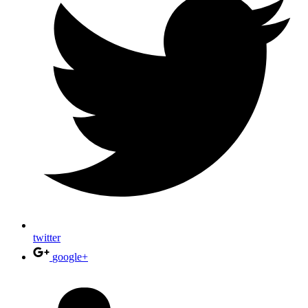
twitter
google+