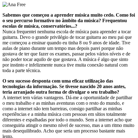
Sabemos que começou a aprender música muito cedo. Como foi
o seu percurso formativo no âmbito da música? Frequentou
escolas de música, conservatórios...?
Nunca frequentei nenhuma escola de música para aprender a tocar
guitarra. Devo o grande privilégio de tocar guitarra ao meu pai que
me começou a ensinar quando eu tinha 8 ou 9 anos de idade. Tive
aulas de piano durante um tempo mas depois parei porque não
gostava de ter que fazer os exames, passar pelos vários níveis e de
não poder tocar aquilo de que gostava. A música é algo que sinto
por instinto e infelizmente nunca tive muita conexão natural com
toda a parte técnica.
O seu sucesso desponta com uma eficaz utilização das
tecnologias da informação. Se tivesse nascido 20 anos antes,
teria arranjado outra forma de divulgar o seu trabalho?
A internet tem várias vantagens. Dá-me a oportunidade de partilhar
o meu trabalho e as minhas aventuras com o resto do mundo, e
como a internet não tem barreiras, consigo partilhar as minhas
experiências e a minha música com pessoas em sítios totalmente
diferentes e espalhadas por todo o mundo. Sem a internet acho que
conseguiria atingir o mesmo nível de sucesso, mas a um ritmo muito
mais desequilibrado. Acho que seria um processo bastante mais
lento.