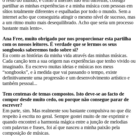
o resto do mundo, e como a internet não tem barreiras, consigo
partilhar as minhas experiências e a minha música com pessoas em
sítios totalmente diferentes e espalhadas por todo o mundo. Sem a
internet acho que conseguiria atingir o mesmo nível de sucesso, mas
a um ritmo muito mais desequilibrado. Acho que seria um processo
bastante mais lento».
Ana Free, muito obrigado por nos proporcionar esta partilha
com os nossos leitores. É verdade que se lermos os seus
songbooks saberemos tudo sobre si?
Eu conto as histórias da minha vida através das minhas músicas.
Cada canção tem a sua origem nas experiências que tenho vivido ou
imaginado. Eu escrevo muitas ideias e músicas nos meus
“songbooks”, e à medida que vai passando o tempo, existe
definitivamente uma progressão e um desenvolvimento artístico e
também pessoal...
Tem centenas de temas compostos. Isto deve-se ao facto de
compor desde muito cedo, ou porque não consegue parar de
escrever?
Em parte, sim. Mas realmente sou bastante compulsiva no que diz
respeito à escrita no geral. Sempre gostei muito de me exprimir e
quando encontrei a harmonia mágica entre a junção de melodias
com palavras e frases, foi aí que nasceu a minha paixão pela
composição de músicas.