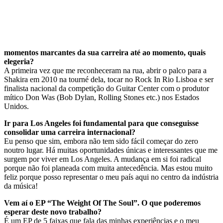
momentos marcantes da sua carreira até ao momento, quais
elegeria?
A primeira vez que me reconheceram na rua, abrir o palco para a
Shakira em 2010 na tourné dela, tocar no Rock In Rio Lisboa e ser
finalista nacional da competição do Guitar Center com o produtor
mítico Don Was (Bob Dylan, Rolling Stones etc.) nos Estados
Unidos.
Ir para Los Angeles foi fundamental para que conseguisse
consolidar uma carreira internacional?
Eu penso que sim, embora não tem sido fácil começar do zero
noutro lugar. Há muitas oportunidades únicas e interessantes que me
surgem por viver em Los Angeles. A mudança em si foi radical
porque não foi planeada com muita antecedência. Mas estou muito
feliz porque posso representar o meu país aqui no centro da indústria
da música!
Vem aí o EP “The Weight Of The Soul”. O que poderemos
esperar deste novo trabalho?
É um EP de 5 faixas que fala das minhas experiências e o meu