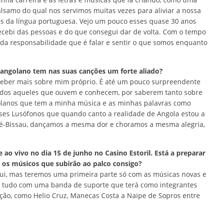
samo do qual nos servimos muitas vezes para aliviar a nossa
es da língua portuguesa. Vejo um pouco esses quase 30 anos
ecebi das pessoas e do que consegui dar de volta. Com o tempo
da responsabilidade que é falar e sentir o que somos enquanto
 angolano tem nas suas canções um forte aliado?
ceber mais sobre mim próprio. É até um pouco surpreendente
odos aqueles que ouvem e conhecem, por saberem tanto sobre
golanos que tem a minha música e as minhas palavras como
es Lusófonos que quando canto a realidade de Angola estou a
é-Bissau, dançamos a mesma dor e choramos a mesma alegria,
 ao vivo no dia 15 de junho no Casino Estoril. Está a preparar
 os músicos que subirão ao palco consigo?
ui, mas teremos uma primeira parte só com as músicas novas e
 tudo com uma banda de suporte que terá como integrantes
ção, como Helio Cruz, Manecas Costa a Naipe de Sopros entre