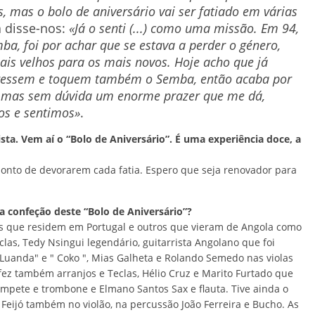
 mas o bolo de aniversário vai ser fatiado em várias
 disse-nos:
«Já o senti (...) como uma missão. Em 94,
a, foi por achar que se estava a perder o género,
ais velhos para os mais novos. Hoje acho que já
eressem e toquem também o Semba, então acaba por
, mas sem dúvida um enorme prazer que me dá,
s e sentimos»
.
ta. Vem aí o “Bolo de Aniversário”. É uma experiência doce, a
onto de devorarem cada fatia. Espero que seja renovador para
a confeção deste “Bolo de Aniversário”?
cos que residem em Portugal e outros que vieram de Angola como
las, Tedy Nsingui legendário, guitarrista Angolano que foi
uanda" e " Coko ", Mias Galheta e Rolando Semedo nas violas
e fez também arranjos e Teclas, Hélio Cruz e Marito Furtado que
ompete e trombone e Elmano Santos Sax e flauta. Tive ainda o
Feijó também no violão, na percussão João Ferreira e Bucho. As