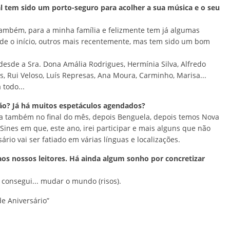
 tem sido um porto-seguro para acolher a sua música e o seu
ambém, para a minha família e felizmente tem já algumas
 o início, outros mais recentemente, mas tem sido um bom
 desde a Sra. Dona Amália Rodrigues, Hermínia Silva, Alfredo
, Rui Veloso, Luís Represas, Ana Moura, Carminho, Marisa...
 todo...
são? Já há muitos espetáculos agendados?
a também no final do mês, depois Benguela, depois temos Nova
 Sines em que, este ano, irei participar e mais alguns que não
rio vai ser fatiado em várias línguas e localizações.
os nossos leitores. Há ainda algum sonho por concretizar
 consegui... mudar o mundo (risos).