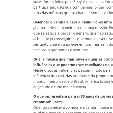
vozes foram feitas pela Zizzy Vasconcelos, Yura
participaram, o Joshua com palmas, o Kiari c
uma das músicas que se chama " Semba Vadio
Defender o Semba é para o Paulo Flores uma
Já o senti dessa maneira, como uma missão. E
que se estava a perder o género, que não estav
acho que já conseguimos que muitos jovens s
ser tanto uma missão hoje em dia, mas sem d
Sembas o que somos e sentimos.
Qual a música que mais ouve e quais as princ
influências que podemos ver espelhadas na 
Neste disco as influências passam muito pela 
influência do Haiti, das Antilhas e da própri
mundo inteiro, desde o Brasil, América Latina e
ouço tudo e tudo me influencia.
O que representam para si 30 anos de carrei
responsabilizam?
Quando comecei a compor e a cantar, nunca me
mudar o mundo. Nesse sentido, sempre vi a min