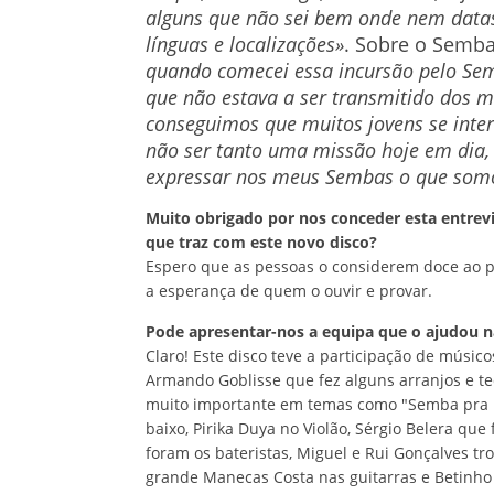
alguns que não sei bem onde nem datas,
línguas e localizações»
. Sobre o Semba
quando comecei essa incursão pelo Semb
que não estava a ser transmitido dos m
conseguimos que muitos jovens se int
não ser tanto uma missão hoje em dia
expressar nos meus Sembas o que somo
Muito obrigado por nos conceder esta entrevis
que traz com este novo disco?
Espero que as pessoas o considerem doce ao p
a esperança de quem o ouvir e provar.
Pode apresentar-nos a equipa que o ajudou n
Claro! Este disco teve a participação de músi
Armando Goblisse que fez alguns arranjos e tec
muito importante em temas como "Semba pra L
baixo, Pirika Duya no Violão, Sérgio Belera qu
foram os bateristas, Miguel e Rui Gonçalves tr
grande Manecas Costa nas guitarras e Betinho 