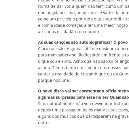
forma de dar voz a quem não tem, como um bál
dor, angolanos, moçambicanos, e vários falant
como um privilégio por tudo o que aprendi e r
e com a idade começas a ter uma maior noção 
africanos e cidadãos do mundo.
As suas canções são autobiográficas? O povo
Claro que são. Algumas até me ensinam a per
para mim saber-me tão despido em frente a t
o que sou e sinto. Acho que não são só os an
aliado. Temos tanto em comum nos nossos país
cantar a realidade de Moçambique ou da Guin
porque nos une.
O novo disco vai ser apresentado oficialmente
algumas surpresas para essa noite? Quais são
Sim, naturalmente, não vou desvendar tudo aq
depois uma passagem pelos maiores sucessos,
alguns dos músicos que participaram na grava
outros.