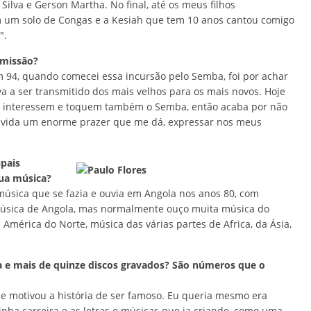
 Silva e Gerson Martha. No final, até os meus filhos
om um solo de Congas e a Kesiah que tem 10 anos cantou comigo
".
 missão?
m 94, quando comecei essa incursão pelo Semba, foi por achar
a a ser transmitido dos mais velhos para os mais novos. Hoje
e interessem e toquem também o Semba, então acaba por não
úvida um enorme prazer que me dá, expressar nos meus
ipais
sua música?
música que se fazia e ouvia em Angola nos anos 80, com
a música de Angola, mas normalmente ouço muita música do
 América do Norte, música das várias partes de Africa, da Ásia,
ra e mais de quinze discos gravados? São números que o
 motivou a história de ser famoso. Eu queria mesmo era
ha carreira e as letras e músicas que ia criando, como uma