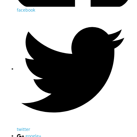
facebook
twitter
google+