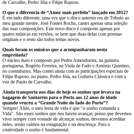
de Carvalho, Pedro Jóia e Filipe Raposo.
O que o diferencia de “Amor mais perfeito” lançado em 2012?
É em tudo diferente, uma vez que o disco anterior era de Tributo ao
meu grande mestre, José Fontes Rocha, cantei apenas uma seleção
das suas composições. Este novo disco é composto apenas por
quatro músicas em versões, se bem que duas delas com poemas
originais e o resto são todos temas novos.
Quais foram os músicos que a acompanharam nesta
empreitada?
O núcleo duro e composto por Pedro Amendoeira, na guitarra
portuguesa, Rogério Ferreira, na Viola de Fado e António Quintino,
no contrabaixo. Mas contei ainda com as participações especiais de
Filipe Raposo, no piano, Pedro Jóia, na Guitarra Clássica e com a
voz de Paulo de Carvalho.
Ainda transporta nos dias de hoje os sonhos que levava na
bagagem de Santarém para o Porto aos 12 anos de idade
quando venceu a “Grande Noite do fado do Porto”?
Sempre! Aliás, o meu lema de vida é que "o sonho comanda a
Vida". São esses sonhos que nos fazem avançar, penso que devemos
viver sempre com vontade de alcançar sonhos, devemos acreditar
neles, senão caímos na estagnação e na descrença. Para a
criatividade o sonho é fundamental.