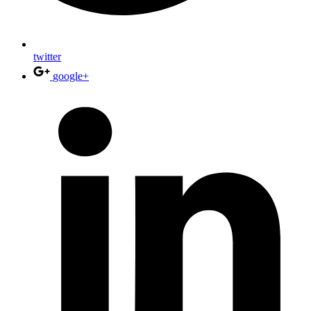
twitter
google+