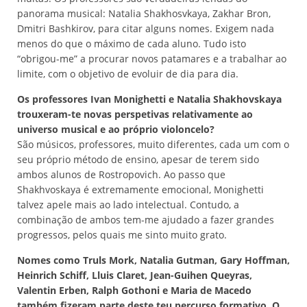
panorama musical: Natalia Shakhosvkaya, Zakhar Bron,
Dmitri Bashkirov, para citar alguns nomes. Exigem nada
menos do que o máximo de cada aluno. Tudo isto
“obrigou-me” a procurar novos patamares e a trabalhar ao
limite, com o objetivo de evoluir de dia para dia.
Os professores Ivan Monighetti e Natalia Shakhovskaya
trouxeram-te novas perspetivas relativamente ao
universo musical e ao próprio violoncelo?
São músicos, professores, muito diferentes, cada um com o
seu próprio método de ensino, apesar de terem sido
ambos alunos de Rostropovich. Ao passo que
Shakhvoskaya é extremamente emocional, Monighetti
talvez apele mais ao lado intelectual. Contudo, a
combinação de ambos tem-me ajudado a fazer grandes
progressos, pelos quais me sinto muito grato.
Nomes como Truls Mork, Natalia Gutman, Gary Hoffman,
Heinrich Schiff, Lluis Claret, Jean-Guihen Queyras,
Valentin Erben, Ralph Gothoni e Maria de Macedo
também fizeram parte deste teu percurso formativo. O