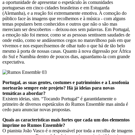
a oportunidade de apresentar o espetáculo às comunidades
portuguesas em cinco cidades brasileiras e em Estugarda
(Alemanha), e a reação foi extremamente emotiva. A comoção do
público face às imagens que recolhemos e à música - com alguns
temas populares bem conhecidos e outros que não o são mas
mereciam ser descobertos – deixou-nos sem palavras. Em Portugal,
a emoção não foi menor, como se as pessoas sentissem saudades de
onde estão, como se andássemos cegos no maravilhoso país em que
vivemos e nos esquecêssemos de olhar tudo o que há de tão belo
mesmo à porta de nossas casas. Quanto à nova digressão por África
do Sul e Namíbia dentro de poucos dias, aguardamo-la com grande
expectativa.
Portugal, as suas gentes, costumes e patrimónios e a Lusofonia
nortearão sempre este projeto? Há já ideias para novas
temáticas a abordar?
Existem ideias, sim. “Tocando Portugal” é garantidamente o
primeiro de diversos espetáculos do Rumos Ensemble mas ainda é
cedo para anunciar novas propostas.
Quais as características mais fortes que cada um dos elementos
imprime no Rumos Ensemble?
O pianista João Vasco é o responsável por toda a recolha de imagens