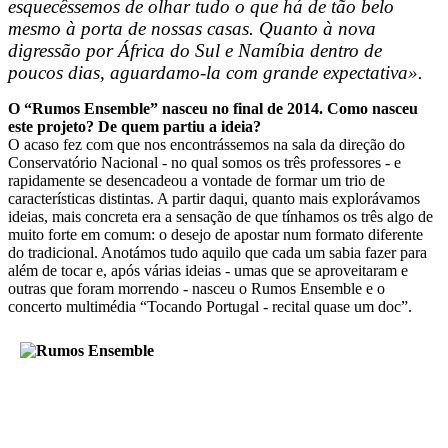
esquecêssemos de olhar tudo o que há de tão belo
mesmo à porta de nossas casas. Quanto à nova
digressão por África do Sul e Namíbia dentro de
poucos dias, aguardamo-la com grande expectativa».
O “Rumos Ensemble” nasceu no final de 2014. Como nasceu
este projeto? De quem partiu a ideia?
O acaso fez com que nos encontrássemos na sala da direção do
Conservatório Nacional - no qual somos os três professores - e
rapidamente se desencadeou a vontade de formar um trio de
características distintas. A partir daqui, quanto mais explorávamos
ideias, mais concreta era a sensação de que tínhamos os três algo de
muito forte em comum: o desejo de apostar num formato diferente
do tradicional. Anotámos tudo aquilo que cada um sabia fazer para
além de tocar e, após várias ideias - umas que se aproveitaram e
outras que foram morrendo - nasceu o Rumos Ensemble e o
concerto multimédia “Tocando Portugal - recital quase um doc”.