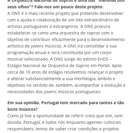
A Orquestra Nacional de Sopros é uma das "meninas dos
seus olhos"? Fale-nos um pouco deste projeto.
A ONS é o mais recente projeto que pretendo desenvolver
com a ajuda e colaboração de um lote extraordinário de
artistas portugueses e estrangeiros. A ONS procura
estabelecer-se como uma orquestra de sopros com o
objetivo de contribuir eficazmente para o desenvolvimento
artístico de jovens músicos. A ONS irá consolidar a sua
programação anual e será constituída por um corpo
musical selecionado. A ONS surge do extinto EnOS –
Estágio Nacional de Orquestra de Sopros em Portel. Após
cerca de 10 anos de estágio resolvemos relançar o projeto
e alterar substancialmente a sua morfologia, âmbito e
objetivos no sentido de, também, acompanhar a evolução e
necessidades dos jovens músicos portugueses.
Em sua opinião, Portugal tem mercado para tantos e tão
bons músicos?
Como já tive a oportunidade de referir creio que sim, sem
dúvida. Portugal, e todos nós enquanto agentes culturais
responsáveis, temos de saber criar condições e projetos