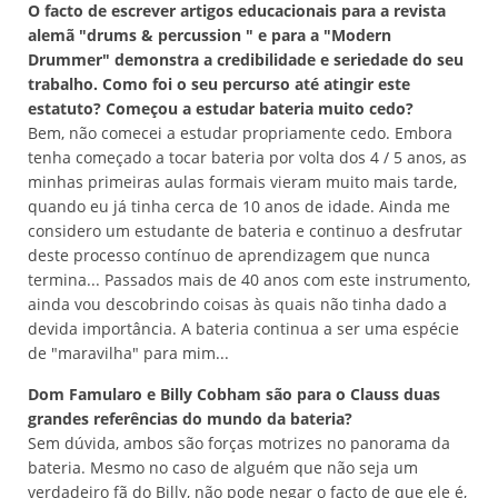
O facto de escrever artigos educacionais para a revista
alemã "drums & percussion " e para a "Modern
Drummer" demonstra a credibilidade e seriedade do seu
trabalho. Como foi o seu percurso até atingir este
estatuto? Começou a estudar bateria muito cedo?
Bem, não comecei a estudar propriamente cedo. Embora
tenha começado a tocar bateria por volta dos 4 / 5 anos, as
minhas primeiras aulas formais vieram muito mais tarde,
quando eu já tinha cerca de 10 anos de idade. Ainda me
considero um estudante de bateria e continuo a desfrutar
deste processo contínuo de aprendizagem que nunca
termina... Passados mais de 40 anos com este instrumento,
ainda vou descobrindo coisas às quais não tinha dado a
devida importância. A bateria continua a ser uma espécie
de "maravilha" para mim...
Dom Famularo e Billy Cobham são para o Clauss duas
grandes referências do mundo da bateria?
Sem dúvida, ambos são forças motrizes no panorama da
bateria. Mesmo no caso de alguém que não seja um
verdadeiro fã do Billy, não pode negar o facto de que ele é,