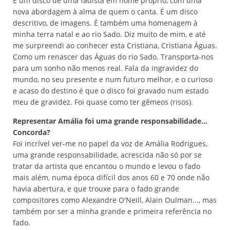
É um disco de uma fadista em nome próprio, com uma
nova abordagem à alma de quem o canta. É um disco
descritivo, de imagens. É também uma homenagem à
minha terra natal e ao rio Sado. Diz muito de mim, e até
me surpreendi ao conhecer esta Cristiana, Cristiana Águas.
Como um renascer das Águas do rio Sado. Transporta-nos
para um sonho não menos real. Fala da ingravidez do
mundo, no seu presente e num futuro melhor, e o curioso
e acaso do destino é que o disco foi gravado num estado
meu de gravidez. Foi quase como ter gêmeos (risos).
Representar Amália foi uma grande responsabilidade...
Concorda?
Foi incrível ver-me no papel da voz de Amália Rodrigues,
uma grande responsabilidade, acrescida não só por se
tratar da artista que encantou o mundo e levou o fado
mais além, numa época difícil dos anos 60 e 70 onde não
havia abertura, e que trouxe para o fado grande
compositores como Alexandre O'Neill, Alain Oulman..., mas
também por ser a minha grande e primeira referência no
fado.