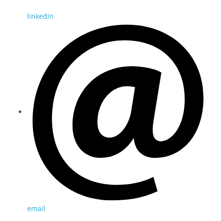
linkedin
email