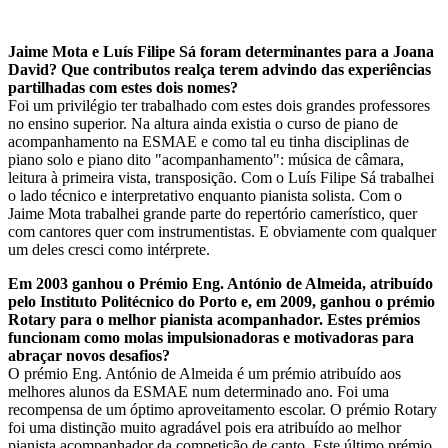
Jaime Mota e Luís Filipe Sá foram determinantes para a Joana
David? Que contributos realça terem advindo das experiências
partilhadas com estes dois nomes?
Foi um privilégio ter trabalhado com estes dois grandes professores
no ensino superior. Na altura ainda existia o curso de piano de
acompanhamento na ESMAE e como tal eu tinha disciplinas de
piano solo e piano dito "acompanhamento": música de câmara,
leitura à primeira vista, transposição. Com o Luís Filipe Sá trabalhei
o lado técnico e interpretativo enquanto pianista solista. Com o
Jaime Mota trabalhei grande parte do repertório camerístico, quer
com cantores quer com instrumentistas. E obviamente com qualquer
um deles cresci como intérprete.
Em 2003 ganhou o Prémio Eng. António de Almeida, atribuído
pelo Instituto Politécnico do Porto e, em 2009, ganhou o prémio
Rotary para o melhor pianista acompanhador. Estes prémios
funcionam como molas impulsionadoras e motivadoras para
abraçar novos desafios?
O prémio Eng. António de Almeida é um prémio atribuído aos
melhores alunos da ESMAE num determinado ano. Foi uma
recompensa de um óptimo aproveitamento escolar. O prémio Rotary
foi uma distinção muito agradável pois era atribuído ao melhor
pianista acompanhador da competição de canto. Este último prémio