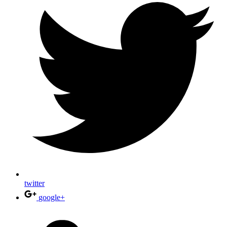
twitter
google+