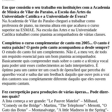
Em que consistiu o seu trabalho em instituições com a Academia
de Música de Vilar do Paraíso, a Escola das Artes da
Universidade Católica e a Universidade de Évora?
Na Academia de Vilar do Paraíso cheguei a trabalhar como
professora de piano, na mesma altura em que acabava o curso
superior na ESMAE. Na escola das Artes e na Universidade
Católica trabalhei como pianista acompanhadora de várias classes.
Completou o curso complementar de canto em 2005... O canto é
outra paixão? O gosto pelo canto acompanhou-a desde sempre?
O estudo do canto foi um complemento. Não é, a meu ver, de todo
um requisito essencial para um bom pianista acompanhador.
Basicamente quis compreender mais sobre o canto e a técnica vocal
para poder unir esses conhecimentos ao lado interpretativo. É
óptimo para um cantor ter um coach de ópera/lied que perceba do
aparelho vocal e saiba dar um feedback daquilo que ouve pois a voz
dos cantores soa completamente diferente daquilo que eles ouvem
enquanto cantam.
Fez correpetição para produções de várias óperas... Pode dizer-
nos quais?
A lista começa a ser grande: "Le Pauvre Matelot" – Milhaud,
"Comedy on the Bridge"- Martinu, "The Telephone"- Menotti, "O
Gato das Botas" – Montasalvatge, "A little Madness in the Spring"-