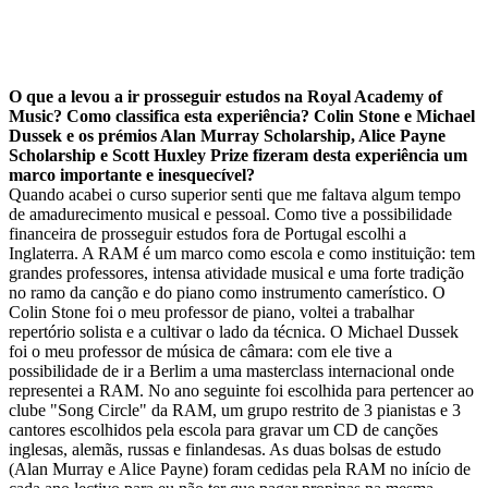
O que a levou a ir prosseguir estudos na Royal Academy of
Music? Como classifica esta experiência? Colin Stone e Michael
Dussek e os prémios Alan Murray Scholarship, Alice Payne
Scholarship e Scott Huxley Prize fizeram desta experiência um
marco importante e inesquecível?
Quando acabei o curso superior senti que me faltava algum tempo
de amadurecimento musical e pessoal. Como tive a possibilidade
financeira de prosseguir estudos fora de Portugal escolhi a
Inglaterra. A RAM é um marco como escola e como instituição: tem
grandes professores, intensa atividade musical e uma forte tradição
no ramo da canção e do piano como instrumento camerístico. O
Colin Stone foi o meu professor de piano, voltei a trabalhar
repertório solista e a cultivar o lado da técnica. O Michael Dussek
foi o meu professor de música de câmara: com ele tive a
possibilidade de ir a Berlim a uma masterclass internacional onde
representei a RAM. No ano seguinte foi escolhida para pertencer ao
clube "Song Circle" da RAM, um grupo restrito de 3 pianistas e 3
cantores escolhidos pela escola para gravar um CD de canções
inglesas, alemãs, russas e finlandesas. As duas bolsas de estudo
(Alan Murray e Alice Payne) foram cedidas pela RAM no início de