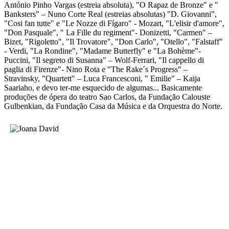
António Pinho Vargas (estreia absoluta), "O Rapaz de Bronze" e "
Banksters" – Nuno Corte Real (estreias absolutas) "D. Giovanni",
"Cosi fan tutte" e "Le Nozze di Fígaro" - Mozart, "L'elisir d'amore",
"Don Pasquale", " La Fille du regiment"- Donizetti, "Carmen" –
Bizet, "Rigoletto", "Il Trovatore", "Don Carlo", "Otello", "Falstaff"
- Verdi, "La Rondine", "Madame Butterfly" e "La Bohème"-
Puccini, "Il segreto di Susanna" – Wolf-Ferrari, "Il cappello di
paglia di Firenze"- Nino Rota e "The Rake´s Progress" –
Stravinsky, "Quartett" – Luca Francesconi, " Emilie" – Kaija
Saariaho, e devo ter-me esquecido de algumas... Basicamente
produções de ópera do teatro Sao Carlos, da Fundação Calouste
Gulbenkian, da Fundação Casa da Música e da Orquestra do Norte.