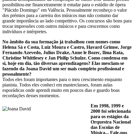
possibilitou-me financeiramente ir estudar para o estúdio de ópera
"Plácido Domingo" em Valência. Pessoalmente reconheço o valor
dos prémios para a carreira dos músicos mas não costumo dar
grande importância ao lado competitivo. Os concursos são bons para
trocar impressões com outros músicos e para crescermos como
indivíduos e intérpretes.
No âmbito da sua formação já trabalhou com nomes como
Helena Sá e Costa, Luiz Moura e Castro, Havard Grimse, Jorge
Fernando Azevedo, Julius Drake, Anne le Bozec, Ilma Rata,
Christine Whittlesey e Jan Philip Schulze. Como condensa em
si, hoje em dia, tão diversas aprendizagens? Elas mesclam-se
fazendo da Joana David um ser mais completo profissional e
pessoalmente?
Todos eles foram importantes para o meu crescimento enquanto
pianista. Todos eles conheci em masterclasses, foram aulas
esporádicas onde aprendi muito em poucos dias e guardo boas
recordações desses momentos.
Em 1998, 1999 e
2000 foi selecionada
para os estágios da
Orquestra Nacional
das Escolas de
Música... Fale-nos