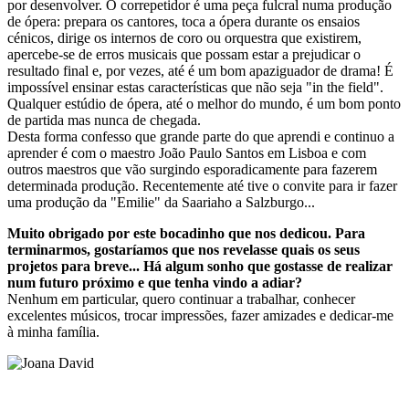
por desenvolver. O correpetidor é uma peça fulcral numa produção
de ópera: prepara os cantores, toca a ópera durante os ensaios
cénicos, dirige os internos de coro ou orquestra que existirem,
apercebe-se de erros musicais que possam estar a prejudicar o
resultado final e, por vezes, até é um bom apaziguador de drama! É
impossível ensinar estas características que não seja "in the field".
Qualquer estúdio de ópera, até o melhor do mundo, é um bom ponto
de partida mas nunca de chegada.
Desta forma confesso que grande parte do que aprendi e continuo a
aprender é com o maestro João Paulo Santos em Lisboa e com
outros maestros que vão surgindo esporadicamente para fazerem
determinada produção. Recentemente até tive o convite para ir fazer
uma produção da "Emilie" da Saariaho a Salzburgo...
Muito obrigado por este bocadinho que nos dedicou. Para
terminarmos, gostaríamos que nos revelasse quais os seus
projetos para breve... Há algum sonho que gostasse de realizar
num futuro próximo e que tenha vindo a adiar?
Nenhum em particular, quero continuar a trabalhar, conhecer
excelentes músicos, trocar impressões, fazer amizades e dedicar-me
à minha família.