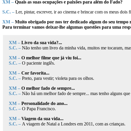
XM –
Quais as suas ocupações e paixões para além do Fado?
S.C. –
Ler, pintar, escrever, ir ao cinema e brincar com os meus dois 
XM –
Muito obrigado por nos ter dedicado algum do seu tempo r
Para terminar vamos deixar-lhe algumas questões para uma respo
XM –
Livro da sua vida?...
S.C. –
Não tenho um livro da minha vida, muitos me tocaram, mas 
XM –
O melhor filme que já viu foi...
S.C. –
O paciente inglês.
XM –
Cor favorita...
S.C. –
Preto, para vestir; violeta para os olhos.
XM –
O melhor fado de sempre...
S.C. –
Não há um melhor fado de sempre... mas tenho alguns que 
XM –
Personalidade do ano...
S.C. –
O Papa Francisco.
XM –
Viagem da sua vida...
S.C. –
A viagem de Natal a Londres em 2011, com as crianças.