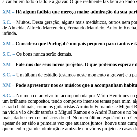
a cantar em todo o lado e a gravar. O que realmente faz bem ao Fado 
XM –
Há algum fadista que mereça maior admiração da sua par
S.C. –
Muitos. Desta geração, alguns mais mediáticos, outros nem por
de Almeida, Alfredo Marceneiro, Fernando Maurício, António Rocha, J
infinda.
XM –
Considera que Portugal é um país pequeno para tantos e tã
S.C. –
Os bons nunca serão demais.
XM –
Fale-nos dos seus novos projetos. O que podemos esperar
S.C. –
Um álbum de estúdio (estamos neste momento a gravar) e a par
XM –
Pode apresentar-nos os músicos que a acompanham habitua
S.C. –
No meu cd ao vivo fui acompanhada por Mário Henriques na gui
um brilhante compositor, tendo composto imensos temas para mim, a
estrada habituais, como os guitarristas Armindo Fernandes e Miguel
na viola vão dividir tarefas o Miguel Ramos e o André Ramos e no 
mais, dado serem os músicos do cd. No meu último espetáculo no Cent
apesar de ter sido a primeira vez que atuamos juntos, houve uma cum
quem tenho grande admiração e amizade em vários projetos e casas de