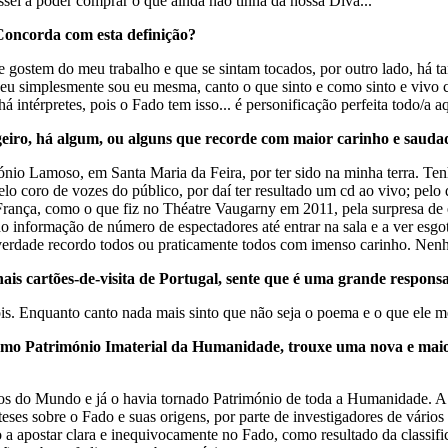
ssei a poder comprar o que ainda não tinha da nossa Diva...
 Concorda com esta definição?
que gostem do meu trabalho e que se sintam tocados, por outro lado, há t
 eu simplesmente sou eu mesma, canto o que sinto e como sinto e vivo 
 intérpretes, pois o Fado tem isso... é personificação perfeita todo/a a
ngeiro, há algum, ou alguns que recorde com maior carinho e sauda
ónio Lamoso, em Santa Maria da Feira, por ter sido na minha terra. Te
lo coro de vozes do público, por daí ter resultado um cd ao vivo; pelo 
 França, como o que fiz no Théatre Vaugarny em 2011, pela surpresa de
ido informação de número de espectadores até entrar na sala e a ver e
verdade recordo todos ou praticamente todos com imenso carinho. Nenhu
ais cartões-de-visita de Portugal, sente que é uma grande respons
is. Enquanto canto nada mais sinto que não seja o poema e o que ele m
omo Património Imaterial da Humanidade, trouxe uma nova e maio
tos do Mundo e já o havia tornado Património de toda a Humanidade. A
ses sobre o Fado e suas origens, por parte de investigadores de vários 
 a apostar clara e inequivocamente no Fado, como resultado da classif