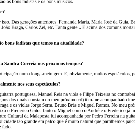
são os bons fadistas e os bons músicos.
te?
 isso. Das gerações anteriores, Fernanda Maria, Maria José da Guia, 
oão Braga, Carlos Zel, etc. Tanta gente... E acima dos comuns mortai
o bons fadistas que temos na atualidade?
 da Sandra Correia nos próximos tempos?
ticipação numa longa-metragem. E, obviamente, muitos espetáculos, po
lmente nos seus espetáculos?
tarra portuguesa, Manuel Reis na viola e Filipe Teixeira no contraba
lguns dos quais constam do meu próximo cd) têm-me acompanhado imen
 Braga e os violas Jorge Serra, Bruno Brás e Miguel Ramos. No meu pr
baixo o Frederico Gato. Tanto o Miguel como o André e o Frederico já
ro Cultural da Malaposta fui acompanhada por Pedro Ferreira na guitarr
plicidade tão grande em palco que é muito natural que partilhemos pa
 fado.