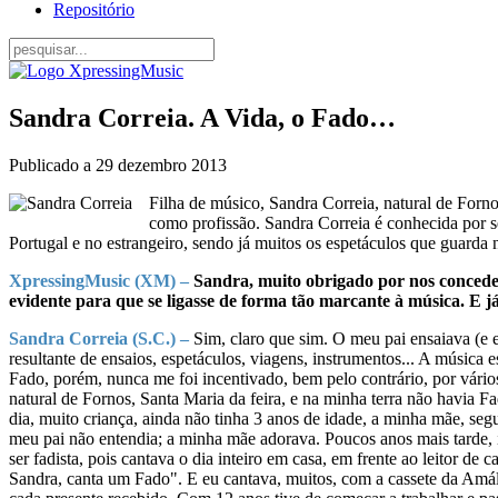
Repositório
Sandra Correia. A Vida, o Fado…
Publicado a
29 dezembro 2013
Filha de músico, Sandra Correia, natural de Forno
como profissão. Sandra Correia é conhecida por 
Portugal e no estrangeiro, sendo já muitos os espetáculos que guarda 
XpressingMusic (XM) –
Sandra, muito obrigado por nos conceder
evidente para que se ligasse de forma tão marcante à música. E j
Sandra Correia (S.C.) –
Sim, claro que sim. O meu pai ensaiava (e e
resultante de ensaios, espetáculos, viagens, instrumentos... A música
Fado, porém, nunca me foi incentivado, bem pelo contrário, por vário
natural de Fornos, Santa Maria da feira, e na minha terra não havi
dia, muito criança, ainda não tinha 3 anos de idade, a minha mãe, se
meu pai não entendia; a minha mãe adorava. Poucos anos mais tarde, 
ser fadista, pois cantava o dia inteiro em casa, em frente ao leitor de
Sandra, canta um Fado". E eu cantava, muitos, com a cassete da Amáli