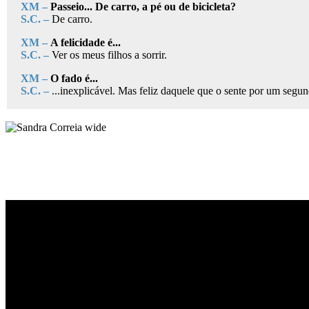
XM –
Passeio... De carro, a pé ou de bicicleta?
S.C. –
De carro.
XM –
A felicidade é...
S.C. –
Ver os meus filhos a sorrir.
XM –
O fado é...
S.C. –
...inexplicável. Mas feliz daquele que o sente por um segu