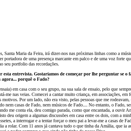
s, Santa Maria da Feira, irá dizer-nos nas próximas linhas como a músi
ser portadora de uma presença marcante em palco e de uma voz forte q
no seu portfolio das recordações.
 esta entrevista. Gostaríamos de começar por lhe perguntar se o f
á agora... porquê o Fado?
nsaia) em casa com o seu grupo, na sua sala de ensaio, pelo que sempre
 está-me nas veias. Comecei a cantar muito criança, em associações, em 
s motivos. Por um lado, não era visto, pelas pessoas que me rodeavam, 
a Fado nem casas de Fado, nem músicos de Fado.... No entanto, o Fad
gundo me conta ela, deu comigo parada, como que encantada, a ouvir Am
isto deu origem a algumas discussões em casa entre
os dois, com a min
 cassetes, a interrogar e a tentar forçar o meu pai a levar-me a casas de
a a rolar. Com 11 anos já cantava tudo o que tinha da Amália, que ia a