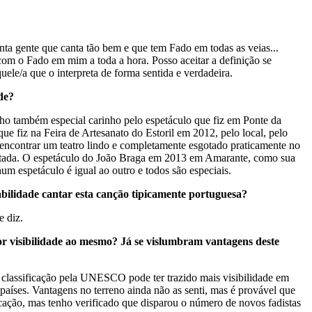
anta gente que canta tão bem e que tem Fado em todas as veias...
com o Fado em mim a toda a hora. Posso aceitar a definição se
quele/a que o interpreta de forma sentida e verdadeira.
de?
nho também especial carinho pelo espetáculo que fiz em Ponte da
que fiz na Feira de Artesanato do Estoril em 2012, pelo local, pelo
 encontrar um teatro lindo e completamente esgotado praticamente no
sgotada. O espetáculo do João Braga em 2013 em Amarante, como sua
m espetáculo é igual ao outro e todos são especiais.
abilidade cantar esta canção tipicamente portuguesa?
e diz.
r visibilidade ao mesmo? Já se vislumbram vantagens deste
 classificação pela UNESCO pode ter trazido mais visibilidade em
países. Vantagens no terreno ainda não as senti, mas é provável que
icação, mas tenho verificado que disparou o número de novos fadistas