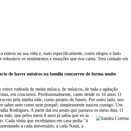
ca entrou na sua vida e, mais especificamente, como elegeu o fado
ue robustece os sentimentos e emoções que nos canta. Tem cantado em
acto de haver músicos na família concorreu de forma muito
 estive rodeada de muita música, de músicos, de toda a agitação
festas, em concursos. Profissionalmente, canto desde os 16 anos. O
exceto pela minha mãe, como projeto de futuro. Por outro lado, sou
o, sem saber nem como nem porquê, simplesmente nasceu comigo. Um
ália Rodrigues. A partir daí era assim que passava os meus dias. O
ha mãe, que pelos meus 8 anos já sabia que eu ia
 Fado. Cada visita que recebíamos em casa pedia "ó
umentando a cada aniversário, a cada Natal, a