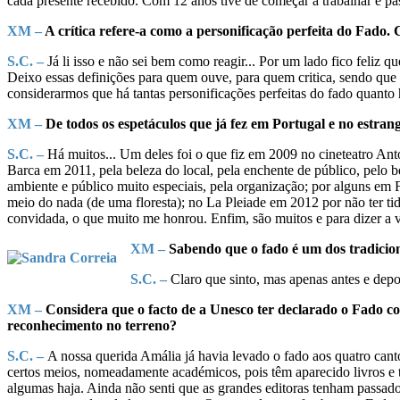
cada presente recebido. Com 12 anos tive de começar a trabalhar e pa
XM –
A crítica refere-a como a personificação perfeita do Fado.
S.C. –
Já li isso e não sei bem como reagir... Por um lado fico feliz 
Deixo essas definições para quem ouve, para quem critica, sendo que
considerarmos que há tantas personificações perfeitas do fado quanto há
XM –
De todos os espetáculos que já fez em Portugal e no estra
S.C. –
Há muitos... Um deles foi o que fiz em 2009 no cineteatro Ant
Barca em 2011, pela beleza do local, pela enchente de público, pelo be
ambiente e público muito especiais, pela organização; por alguns em
meio do nada (de uma floresta); no La Pleiade em 2012 por não ter t
convidada, o que muito me honrou. Enfim, são muitos e para dizer a 
XM –
Sabendo que o fado é um dos tradicion
S.C. –
Claro que sinto, mas apenas antes e depo
XM –
Considera que o facto de a Unesco ter declarado o Fado c
reconhecimento no terreno?
S.C. –
A nossa querida Amália já havia levado o fado aos quatro can
certos meios, nomeadamente académicos, pois têm aparecido livros e te
algumas haja. Ainda não senti que as grandes editoras tenham passado