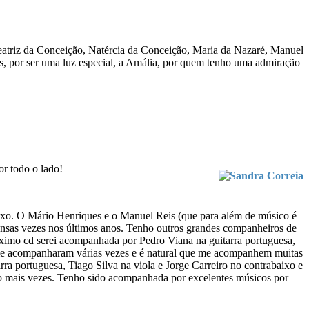
Beatriz da Conceição, Natércia da Conceição, Maria da Nazaré, Manuel
s, por ser uma luz especial, a Amália, por quem tenho uma admiração
r todo o lado!
ixo. O Mário Henriques e o Manuel Reis (que para além de músico é
sas vezes nos últimos anos. Tenho outros grandes companheiros de
óximo cd serei acompanhada por Pedro Viana na guitarra portuguesa,
 me acompanharam várias vezes e é natural que me acompanhem muitas
a portuguesa, Tiago Silva na viola e Jorge Carreiro no contrabaixo e
lco mais vezes. Tenho sido acompanhada por excelentes músicos por