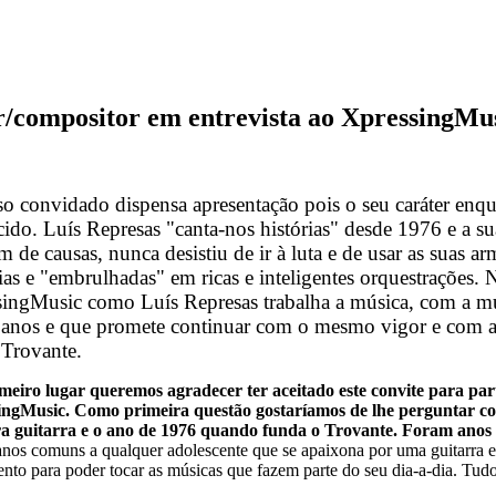
r/compositor em entrevista ao XpressingMus
o convidado dispensa apresentação pois o seu caráter enq
ido. Luís Represas "canta-nos histórias" desde 1976 e a su
de causas, nunca desistiu de ir à luta e de usar as suas ar
as e "embrulhadas" em ricas e inteligentes orquestrações. 
ingMusic como Luís Represas trabalha a música, com a mús
 anos e que promete continuar com o mesmo vigor e com
Trovante.
eiro lugar queremos agradecer ter aceitado este convite para part
ngMusic. Como primeira questão gostaríamos de lhe perguntar com
ra guitarra e o ano de 1976 quando funda o Trovante. Foram anos
nos comuns a qualquer adolescente que se apaixona por uma guitarra e 
ento para poder tocar as músicas que fazem parte do seu dia-a-dia. Tu