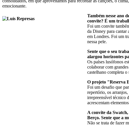
consolidados, em que aproveitámos para recordar as canções, o clima, 
emocionante.
Também nesse ano deu
convite? É um trabal
Foi um convite também 
da Disney para cantar 
em Londres. Foi um tra
nessa pele.
Sente que o seu trab
alargou horizontes p
Os países lusófonos es
colaborar com grandes
castelhano completa o 
O projeto "Reserva E
Foi um desafio que par
repertório, os arranjo
irrepreensível técnico
acrescentam elementos
A convite da Swatch,
Berço. Sente que a mú
Não se trata de fazer m