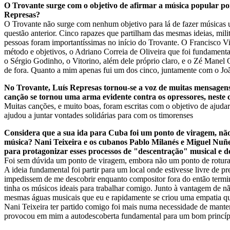
O Trovante surge com o objetivo de afirmar a música popular po
Represas?
O Trovante não surge com nenhum objetivo para lá de fazer músicas u
questão anterior. Cinco rapazes que partilham das mesmas ideias, mi
pessoas foram importantíssimas no início do Trovante. O Francisco Vi
método e objetivos, o Adriano Correia de Oliveira que foi fundament
o Sérgio Godinho, o Vitorino, além dele próprio claro, e o Zé Manel 
de fora. Quanto a mim apenas fui um dos cinco, juntamente com o Joã
No Trovante, Luís Represas tornou-se a voz de muitas mensagens
canção se tornou uma arma evidente contra os opressores, neste 
Muitas canções, e muito boas, foram escritas com o objetivo de ajud
ajudou a juntar vontades solidárias para com os timorenses
Considera que a sua ida para Cuba foi um ponto de viragem, não
música? Nani Teixeira e os cubanos Pablo Milanés e Miguel Nuñ
para protagonizar esses processos de "descentração" musical e d
Foi sem dúvida um ponto de viragem, embora não um ponto de rotura
A ideia fundamental foi partir para um local onde estivesse livre de p
impedissem de me descobrir enquanto compositor fora do então termi
tinha os músicos ideais para trabalhar comigo. Junto à vantagem de
mesmas águas musicais que eu e rapidamente se criou uma empatia qu
Nani Teixeira ter partido comigo foi mais numa necessidade de mante
provocou em mim a autodescoberta fundamental para um bom princípi