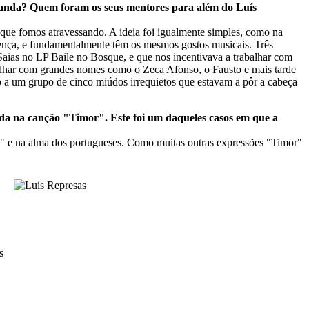
 banda? Quem foram os seus mentores para além do Luís
que fomos atravessando. A ideia foi igualmente simples, como na
cença, e fundamentalmente têm os mesmos gostos musicais. Três
Saias no LP Baile no Bosque, e que nos incentivava a trabalhar com
balhar com grandes nomes como o Zeca Afonso, o Fausto e mais tarde
o a um grupo de cinco miúdos irrequietos que estavam a pôr a cabeça
ida na canção "Timor". Este foi um daqueles casos em que a
ua" e na alma dos portugueses. Como muitas outras expressões "Timor"
s