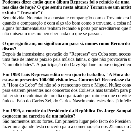
Podemos dizer então que o álbum Represas foi o reinício de uma 
nos dias de hoje? O que sentiu nesta altura? Tornara-se um artis
extinto "Trovante"?
Sem dúvida. No entanto a constante comparação com o Trovante era ine
quando a comparação é com algo tão bom como o trovante, a coisa não
alguns fundamentalistas tenham fechado a porta por acreditarem que f
não quiseram mesmo perceber nada do que se passou.
O que significam, ou significaram para si, nomes como Bernardo 
discos?
Depois da intensíssima gravação do "Represas" em Cuba senti necessi
uma fase de intensa paixão pela música latina, o que não provocaria 
"Cumplicidades". A participação do Davy Spillane trouxe o ingrediente
Em 1998 Luís Represas edita o seu quarto trabalho, "A Hora do 
estavam presentes 100.000 visitantes... Concorda? Recorda-se da 
A "Hora do Lobo" foi não só o reencontro com o Miguel Nuñez como t
para estarem presentes nos concertos dos Coliseus mas também para p
foi ter sido o culminar de um dia organizado por mim em que convidei
únicos. Falo do Carlos Zel, do Carlos Nascimento, estes dois já infel
Em 1999, a convite do Presidente da República Dr. Jorge Sampai
esquecem na carreira de um músico?
São momentos muito fortes. Em primeiro lugar pelo facto do President
fazer uma grande festa concerto para a comemoração dos 25 anos do 2