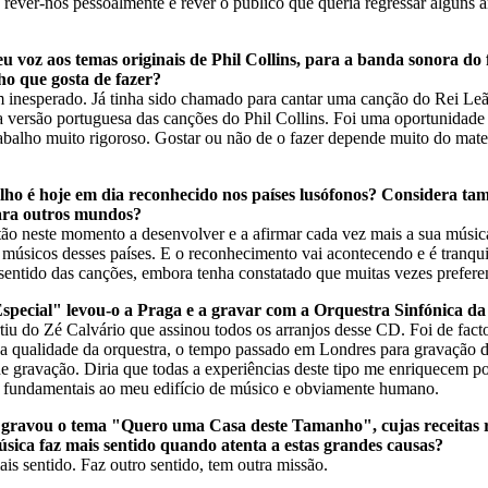
rever-nos pessoalmente e rever o público que queria regressar alguns a
 voz aos temas originais de Phil Collins, para a banda sonora do
ho que gosta de fazer?
inesperado. Já tinha sido chamado para cantar uma canção do Rei Leão 
a versão portuguesa das canções do Phil Collins. Foi uma oportunidade
balho muito rigoroso. Gostar ou não de o fazer depende muito do materi
alho é hoje em dia reconhecido nos países lusófonos? Considera ta
ara outros mundos?
tão neste momento a desenvolver e a afirmar cada vez mais a sua músic
 músicos desses países. E o reconhecimento vai acontecendo e é tranq
sentido das canções, embora tenha constatado que muitas vezes prefere
special" levou-o a Praga e a gravar com a Orquestra Sinfónica da 
tiu do Zé Calvário que assinou todos os arranjos desse CD. Foi de fact
s, a qualidade da orquestra, o tempo passado em Londres para gravação 
 de gravação. Diria que todas a experiências deste tipo me enriquecem p
 fundamentais ao meu edifício de músico e obviamente humano.
 gravou o tema "Quero uma Casa deste Tamanho", cujas receitas re
sica faz mais sentido quando atenta a estas grandes causas?
ais sentido. Faz outro sentido, tem outra missão.