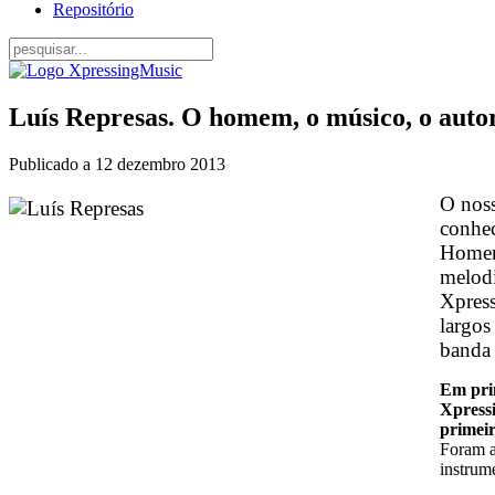
Repositório
Luís Represas. O homem, o músico, o auto
Publicado a
12 dezembro 2013
O noss
conhec
Homem 
melodi
Xpress
largos
banda 
Em prim
Xpressi
primei
Foram a
instrum