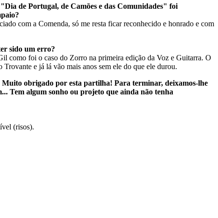
, "Dia de Portugal, de Camões e das Comunidades" foi
mpaio?
agraciado com a Comenda, só me resta ficar reconhecido e honrado e com
ter sido um erro?
l como foi o caso do Zorro na primeira edição da Voz e Guitarra. O
Trovante e já lá vão mais anos sem ele do que ele durou.
.. Muito obrigado por esta partilha! Para terminar, deixamos-lhe
im... Tem algum sonho ou projeto que ainda não tenha
vel (risos).