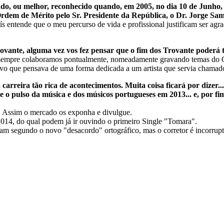
do, ou melhor, reconhecido quando, em 2005, no dia 10 de Junho
dem de Mérito pelo Sr. Presidente da República, o Dr. Jorge Sa
País entende que o meu percurso de vida e profissional justificam ser 
ovante, alguma vez vos fez pensar que o fim dos Trovante poderá 
 sempre colaboramos pontualmente, nomeadamente gravando temas do Gi
o que pensava de uma forma dedicada a um artista que servia chamado 
 carreira tão rica de acontecimentos. Muita coisa ficará por dizer.
e o pulso da música e dos músicos portugueses em 2013... e, por f
a. Assim o mercado os exponha e divulgue.
014, do qual podem já ir ouvindo o primeiro Single "Tomara".
am segundo o novo "desacordo" ortográfico, mas o corretor é incorruptí