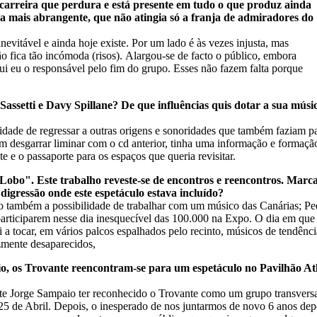
carreira que perdura e está presente em tudo o que produz ainda
ta mais abrangente, que não atingia só a franja de admiradores do
vitável e ainda hoje existe. Por um lado é às vezes injusta, mas
 fica tão incómoda (risos). Alargou-se de facto o público, embora
ui eu o responsável pelo fim do grupo. Esses não fazem falta porque
Sassetti e Davy Spillane? De que influências quis dotar a sua mús
dade de regressar a outras origens e sonoridades que também faziam pa
um desgarrar liminar com o cd anterior, tinha uma informação e formação
 e o passaporte para os espaços que queria revisitar.
Lobo". Este trabalho reveste-se de encontros e reencontros. Marc
digressão onde este espetáculo estava incluído?
ambém a possibilidade de trabalhar com um músico das Canárias; Pedro
articiparem nesse dia inesquecível das 100.000 na Expo. O dia em que
 a tocar, em vários palcos espalhados pelo recinto, músicos de tendênc
izmente desaparecidos,
o, os Trovante reencontram-se para um espetáculo no Pavilhão At
e Jorge Sampaio ter reconhecido o Trovante como um grupo transversal 
5 de Abril. Depois, o inesperado de nos juntarmos de novo 6 anos depo