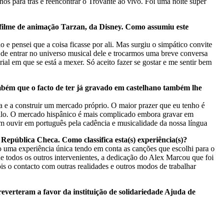
nos para trás e reencontrar o Trovante ao vivo. Foi uma noite super
 filme de animação Tarzan, da Disney. Como assumiu este
e pensei que a coisa ficasse por ali. Mas surgiu o simpático convite
 de entrar no universo musical dele e trocarmos uma breve conversa
al em que se está a mexer. Só aceito fazer se gostar e me sentir bem
mbém que o facto de ter já gravado em castelhano também lhe
a e a construir um mercado próprio. O maior prazer que eu tenho é
uilo. O mercado hispânico é mais complicado embora gravar em
m ouvir em português pela cadência e musicalidade da nossa língua
República Checa. Como classifica esta(s) experiência(s)?
o uma experiência única tendo em conta as canções que escolhi para o
de todos os outros intervenientes, a dedicação do Alex Marcou que foi
ois o contacto com outras realidades e outros modos de trabalhar
verteram a favor da instituição de solidariedade Ajuda de