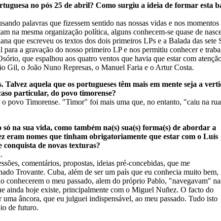
rtuguesa no pós 25 de abril? Como surgiu a ideia de formar esta
sando palavras que fizessem sentido nas nossas vidas e nos momentos 
litam na mesma organização política, alguns conhecem-se quase de nas
ana que escreveu os textos dos dois primeiros LPs e a Balada das sete 
al para a gravação do nosso primeiro LP e nos permitiu conhecer e tra
Osório, que espalhou aos quatro ventos que havia que estar com atençã
o Gil, o João Nuno Represas, o Manuel Faria e o Artur Costa.
. Talvez aquela que os portugueses têm mais em mente seja a vert
caso particular, do povo timorense?
ar o povo Timorense. "Timor" foi mais uma que, no entanto, "caiu na r
 só na sua vida, como também na(s) sua(s) forma(s) de abordar a
ez eram nomes que tinham obrigatoriamente que estar com o Luís
e conquista de novas texturas?
.
ressões, comentários, propostas, ideias pré-concebidas, que me
nado Trovante. Cuba, além de ser um país que eu conhecia muito bem,
 não conhecerem o meu passado, alem do próprio Pablo, "navegavam" na
e ainda hoje existe, principalmente com o Miguel Nuñez. O facto do
r uma âncora, que eu julguei indispensável, ao meu passado. Tudo isto
o de futuro.