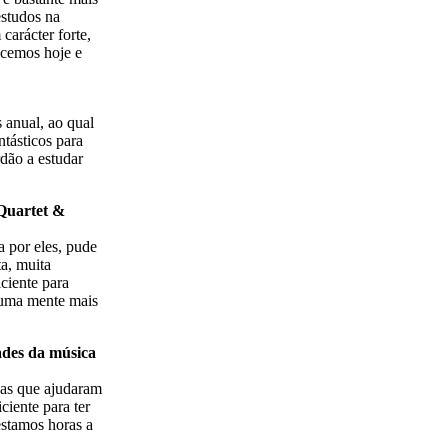
estudos na
arácter forte,
ecemos hoje e
 anual, ao qual
tásticos para
dão a estudar
Quartet &
a por eles, pude
a, muita
ciente para
m uma mente mais
ades da música
reas que ajudaram
ciente para ter
estamos horas a