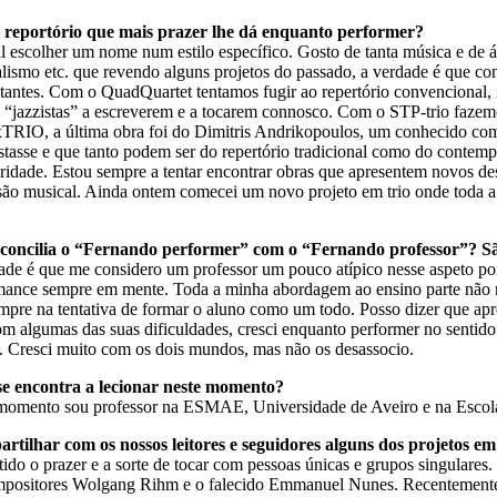
 reportório que mais prazer lhe dá enquanto performer?
il escolher um nome num estilo específico. Gosto de tanta música e de á
lismo etc. que revendo alguns projetos do passado, a verdade é que con
stantes. Com o QuadQuartet tentamos fugir ao repertório convencional, 
 “jazzistas” a escreverem e a tocarem connosco. Com o STP-trio fazemo
xTRIO, a última obra foi do Dimitris Andrikopoulos, um conhecido com
stasse e que tanto podem ser do repertório tradicional como do contemp
aridade. Estou sempre a tentar encontrar obras que apresentem novos de
são musical. Ainda ontem comecei um novo projeto em trio onde toda a 
oncilia o “Fernando performer” com o “Fernando professor”? Sã
ade é que me considero um professor um pouco atípico nesse aspeto por
mance sempre em mente. Toda a minha abordagem ao ensino parte não no
mpre na tentativa de formar o aluno como um todo. Posso dizer que ap
com algumas das suas dificuldades, cresci enquanto performer no senti
.. Cresci muito com os dois mundos, mas não os desassocio.
e encontra a lecionar neste momento?
momento sou professor na ESMAE, Universidade de Aveiro e na Escola 
artilhar com os nossos leitores e seguidores alguns dos projetos 
tido o prazer e a sorte de tocar com pessoas únicas e grupos singular
positores Wolgang Rihm e o falecido Emmanuel Nunes. Recentemente f