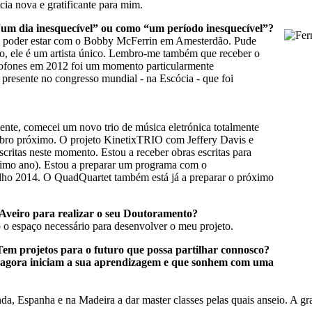
ia nova e gratificante para mim.
um dia inesquecível” ou como “um período inesquecível”?
rei poder estar com o Bobby McFerrin em Amesterdão. Pude
, ele é um artista único. Lembro-me também que receber o
axofones em 2012 foi um momento particularmente
 presente no congresso mundial - na Escócia - que foi
ente, comecei um novo trio de música eletrónica totalmente
mbro próximo. O projeto KinetixTRIO com Jeffery Davis e
ritas neste momento. Estou a receber obras escritas para
óximo ano). Estou a preparar um programa com o
lho 2014. O QuadQuartet também está já a preparar o próximo
 Aveiro para realizar o seu Doutoramento?
o espaço necessário para desenvolver o meu projeto.
em projetos para o futuro que possa partilhar connosco?
e agora iniciam a sua aprendizagem e que sonhem com uma
a, Espanha e na Madeira a dar master classes pelas quais anseio. A gr