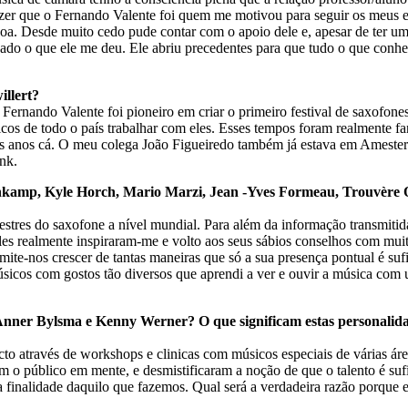
izer que o Fernando Valente foi quem me motivou para seguir os meus 
 Desde muito cedo pude contar com o apoio dele e, apesar de ter um c
do o que ele me deu. Ele abriu precedentes para que tudo o que conh
llert?
ernando Valente foi pioneiro em criar o primeiro festival de saxofones
os de todo o país trabalhar com eles. Esses tempos foram realmente fan
s anos cá. O meu colega João Figueiredo também já estava em Amester
nk.
kamp, Kyle Horch, Mario Marzi, Jean -Yves Formeau, Trouvère 
estres do saxofone a nível mundial. Para além da informação transmitid
les realmente inspiraram-me e volto aos seus sábios conselhos com muit
e-nos crescer de tantas maneiras que só a sua presença pontual é sufi
músicos com gostos tão diversos que aprendi a ver e ouvir a música co
Anner Bylsma e Kenny Werner? O que significam estas personalid
tacto através de workshops e clinicas com músicos especiais de várias á
m o público em mente, e desmistificaram a noção de que o talento é sufi
 finalidade daquilo que fazemos. Qual será a verdadeira razão porque 