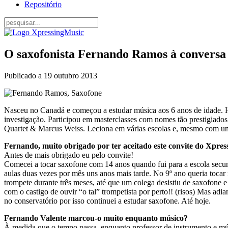
Repositório
O saxofonista Fernando Ramos à conversa
Publicado a
19 outubro 2013
Nasceu no Canadá e começou a estudar música aos 6 anos de idade. H
investigação. Participou em masterclasses com nomes tão prestigi
Quartet & Marcus Weiss. Leciona em várias escolas e, mesmo com u
Fernando, muito obrigado por ter aceitado este convite do Xpre
Antes de mais obrigado eu pelo convite!
Comecei a tocar saxofone com 14 anos quando fui para a escola secun
aulas duas vezes por mês uns anos mais tarde. No 9º ano queria tocar
trompete durante três meses, até que um colega desistiu de saxofone e
com o castigo de ouvir “o tal” trompetista por perto!! (risos) Mas ad
no conservatório por isso continuei a estudar saxofone. Até hoje.
Fernando Valente marcou-o muito enquanto músico?
À medida que o tempo passa, enquanto professor de instrumento e mús