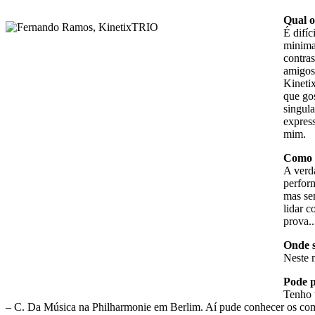
Qual o
É difíc
minima
contra
amigos
Kineti
que go
singul
expres
mim.
Como c
A verd
perfor
mas se
lidar 
prova.
Onde s
Neste 
Pode p
Tenho 
– C. Da Música na Philharmonie em Berlim. Aí pude conhecer os com