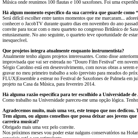
Música onde reunimos 100 flautas e 100 saxofones. Foi uma experiênc
Há algum momento específico da sua carreira que guarde como “
Será difícil escolher entre tantos momentos que me marcaram... ado
conhecer o JacobTV durante quatro dias em novembro do ano passado
convite para tocar com o meu quarteto no congresso Britânico de S
entusiasmante. No ano seguinte, o quarteto teve oportunidade de estar
inesquecível.
Que projetos integra atualmente enquanto instrumentista?
Atualmente tenho alguns projetos interessantes. Como disse anteriorm
improvisada que vai ser estreada no “Douro Film Festival” em nove
Sérgio Carolino está em desenvolvimento, com novas obras a serem esc
gravar no meu primeiro trabalho a solo (previsto para meados do pr
FLUX|Ensemble a estrear no Festival de Saxofones de Palmela em ju
projeto na Casa da Música, para fevereiro 2014.
Há alguma razão específica para ter escolhido a Universidade de
Como trabalho na Universidade pareceu-me uma opção lógica. Tenho 
Agradecemos muito, mais uma vez, este tempo que nos dedicou. T
Tem algum, ou alguns conselhos que possa deixar aos jovens qu
carreira musical?
Obrigado mais uma vez pelo convite.
Nos próximos meses vou poder estar nalguns conservatórios na Holand