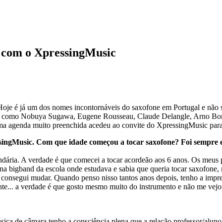
 com o XpressingMusic
oje é já um dos nomes incontornáveis do saxofone em Portugal e não s
ados como Nobuya Sugawa, Eugene Rousseau, Claude Delangle, Arno B
ma agenda muito preenchida acedeu ao convite do XpressingMusic para
ssingMusic. Com que idade começou a tocar saxofone? Foi sempre e
dária. A verdade é que comecei a tocar acordeão aos 6 anos. Os meus p
 na bigband da escola onde estudava e sabia que queria tocar saxofone,
 consegui mudar. Quando penso nisso tantos anos depois, tenho a impres
iante... a verdade é que gosto mesmo muito do instrumento e não me vej
ica de câmara tenho a consciência plena que a relação professor/aluno