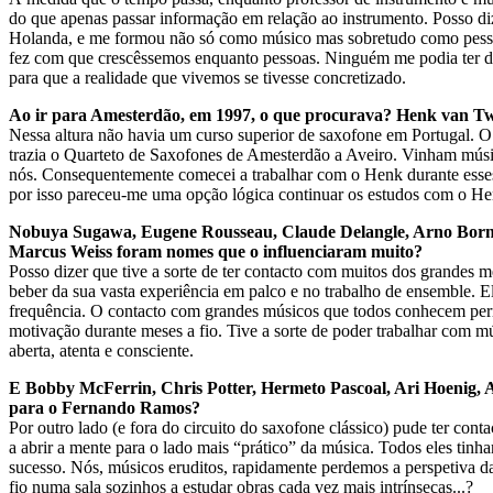
do que apenas passar informação em relação ao instrumento. Posso d
Holanda, e me formou não só como músico mas sobretudo como pessoa.
fez com que crescêssemos enquanto pessoas. Ninguém me podia ter da
para que a realidade que vivemos se tivesse concretizado.
Ao ir para Amesterdão, em 1997, o que procurava? Henk van Twi
Nessa altura não havia um curso superior de saxofone em Portugal. O F
trazia o Quarteto de Saxofones de Amesterdão a Aveiro. Vinham músic
nós. Consequentemente comecei a trabalhar com o Henk durante esse
por isso pareceu-me uma opção lógica continuar os estudos com o He
Nobuya Sugawa, Eugene Rousseau, Claude Delangle, Arno Born
Marcus Weiss foram nomes que o influenciaram muito?
Posso dizer que tive a sorte de ter contacto com muitos dos grandes m
beber da sua vasta experiência em palco e no trabalho de ensemble. E
frequência. O contacto com grandes músicos que todos conhecem permit
motivação durante meses a fio. Tive a sorte de poder trabalhar com 
aberta, atenta e consciente.
E Bobby McFerrin, Chris Potter, Hermeto Pascoal, Ari Hoenig, 
para o Fernando Ramos?
Por outro lado (e fora do circuito do saxofone clássico) pude ter con
a abrir a mente para o lado mais “prático” da música. Todos eles tinha
sucesso. Nós, músicos eruditos, rapidamente perdemos a perspetiva da
fio numa sala sozinhos a estudar obras cada vez mais intrínsecas...?