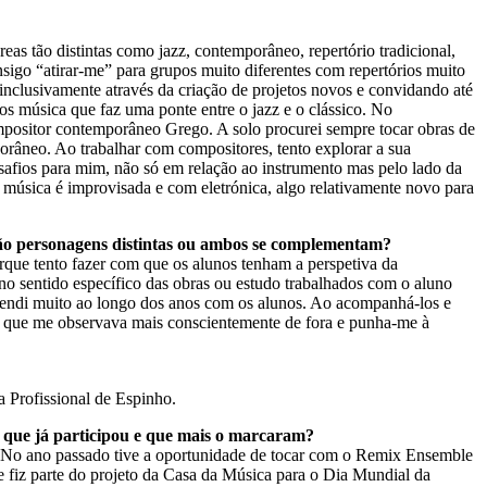
reas tão distintas como jazz, contemporâneo, repertório tradicional,
sigo “atirar-me” para grupos muito diferentes com repertórios muito
inclusivamente através da criação de projetos novos e convidando até
s música que faz uma ponte entre o jazz e o clássico. No
positor contemporâneo Grego. A solo procurei sempre tocar obras de
orâneo. Ao trabalhar com compositores, tento explorar a sua
safios para mim, não só em relação ao instrumento mas pelo lado da
música é improvisada e com eletrónica, algo relativamente novo para
o personagens distintas ou ambos se complementam?
que tento fazer com que os alunos tenham a perspetiva da
 sentido específico das obras ou estudo trabalhados com o aluno
rendi muito ao longo dos anos com os alunos. Ao acompanhá-los e
do que me observava mais conscientemente de fora e punha-me à
Profissional de Espinho.
em que já participou e que mais o marcaram?
es. No ano passado tive a oportunidade de tocar com o Remix Ensemble
iz parte do projeto da Casa da Música para o Dia Mundial da