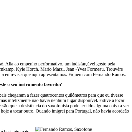
ó. Alia ao empenho performativo, um indisfarçável gosto pela
ornkamp, Kyle Horch, Mario Marzi, Jean -Yves Formeau, Trouvère
 a entrevista que aqui apresentamos. Fiquem com Fernando Ramos.
ste o seu instrumento favorito?
ais chegaram a fazer quatrocentos quilómetros para que eu tivesse
 mas infelizmente não havia nenhum lugar disponível. Estive a tocar
são que a desistência do saxofonista pode ter tido alguma coisa a ver
o hoje a tocar outro. Quando imigrei para Portugal, não havia acordeão
 é bastante mais