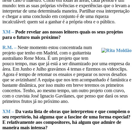
neste caso o maestro. Como em todas as áreas, cada pessoa é um
mundo: tem as suas próprias vivências e experiências que o levam a
interpretar de uma determinada maneira. Partilhar essa interpretação
e chegar a uma conclusão em conjunto é de uma riqueza
incalculável: quem sai a ganhar é a própria obra e o público.
XM –
Pode revelar aos nossos leitores quais os seus projetos
para o futuro mais próximo?
R.M. –
Neste momento estou concentrada num
projeto que tenho em Madrid, com o guitarrista
australiano Rene Mora. É um projeto que tem
pouco tempo, mas que já está a ser dinamizado por uma empresa da
área. Em Junho e Julho gravámos 4 temas e fizemos os videoclips.
Agora é tempo de retomar os ensaios e preparar os novos desafios
que se avizinham! A equipa que nos tem acompanhado é fantástica e
bastante dinâmica, por isso muito em breve teremos os primeiros
concertos. Tenho, ao mesmo tempo, um outro projeto com cravo,
com o cravista José Ignacio Gavilanes, que penso que dará os seus
primeiros frutos já no próximo ano.
XM –
Da vasta lista de obras que interpretou e que compõem o
seu repertório, há alguma que a fascine de uma forma especial?
E relativamente aos compositores, há algum que admire de
maneira mais intensa?