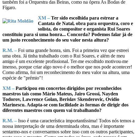
também foi a Orquestra das Beiras, como na ópera As Bodas de
Fígaro.
XM –
Ter sido escolhida para estrear a
Cantata de Natal, obra para orquestra, coro e
solista, do compositor e organista Rui Soares
constituiu para si uma honra... Concorda? Podemos falar já de
um justo reconhecimento do seu valor nesta altura?
R.M. –
Foi uma grande honra, sim. Foi a primeira vez que estreei
uma obra. Já tinha trabalhado com o Rui Soares, e além de meu
amigo é um excelente profissional. Ter-me escolhido motivou-me
imenso, porque criar algo novo é o melhor que nos pode acontecer!
Como afirma, foi um reconhecimento do meu valor na altura, uma
espécie de "prémio"!
XM –
Participou em concertos dirigidos por reconhecidos
maestros tais como Mário Mateus, Jairo Grossi, Nayden
Todorov, Lawrence Golan, Berislav Skenderovic, Ovidio
Marinescu. Adapta-se com facilidade às formas de dirigir dos
diferentes maestros com quem vai trabalhando?
R.M. –
Isso é uma característica importantíssima! Todos nós temos a
nossa interpretação de uma determinada obra, mas é importante
sentarmo-nos e conversarmos sobre isso com os outros participantes,