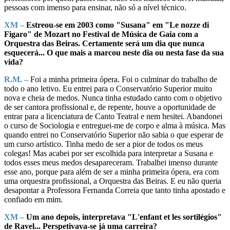
pessoas com imenso para ensinar, não só a nível técnico.
XM –
Estreou-se em 2003 como "Susana" em "Le nozze di
Figaro" de Mozart no Festival de Música de Gaia com a
Orquestra das Beiras. Certamente será um dia que nunca
esquecerá... O que mais a marcou neste dia ou nesta fase da sua
vida?
R.M. –
Foi a minha primeira ópera. Foi o culminar do trabalho de
todo o ano letivo. Eu entrei para o Conservatório Superior muito
nova e cheia de medos. Nunca tinha estudado canto com o objetivo
de ser cantora profissional e, de repente, houve a oportunidade de
entrar para a licenciatura de Canto Teatral e nem hesitei. Abandonei
o curso de Sociologia e entreguei-me de corpo e alma à música. Mas
quando entrei no Conservatório Superior não sabia o que esperar de
um curso artístico. Tinha medo de ser a pior de todos os meus
colegas! Mas acabei por ser escolhida para interpretar a Susana e
todos esses meus medos desapareceram. Trabalhei imenso durante
esse ano, porque para além de ser a minha primeira ópera, era com
uma orquestra profissional, a Orquestra das Beiras. E eu não queria
desapontar a Professora Fernanda Correia que tanto tinha apostado e
confiado em mim.
XM –
Um ano depois, interpretava "L'enfant et les sortilégios"
de Ravel... Perspetivava-se já uma carreira?