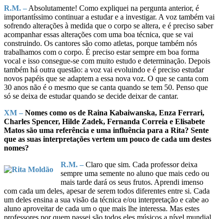
R.M. –
Absolutamente! Como expliquei na pergunta anterior, é
importantíssimo continuar a estudar e a investigar. A voz também vai
sofrendo alterações à medida que o corpo se altera, e é preciso saber
acompanhar essas alterações com uma boa técnica, que se vai
construindo. Os cantores são como atletas, porque também nós
trabalhamos com o corpo. É preciso estar sempre em boa forma
vocal e isso consegue-se com muito estudo e determinação. Depois
também há outra questão: a voz vai evoluindo e é preciso estudar
novos papéis que se adaptem a essa nova voz. O que se canta com
30 anos não é o mesmo que se canta quando se tem 50. Penso que
só se deixa de estudar quando se decide deixar de cantar.
XM –
Nomes como os de Raina Kabaiwanska, Enza Ferrari,
Charles Spencer, Hilde Zadek, Fernanda Correia e Elisabete
Matos são uma referência e uma influência para a Rita? Sente
que as suas interpretações vertem um pouco de cada um destes
nomes?
R.M. –
Claro que sim. Cada professor deixa
sempre uma semente no aluno que mais cedo ou
mais tarde dará os seus frutos. Aprendi imenso
com cada um deles, apesar de serem todos diferentes entre si. Cada
um deles ensina a sua visão da técnica e/ou interpretação e cabe ao
aluno aproveitar de cada um o que mais lhe interessa. Mas estes
professores por quem passei são todos eles músicos a nível mundial,