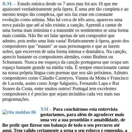
R.M. –
Estudo música desde os 7 anos mas foi aos 16 que me
apaixonei verdadeiramente pela ópera. É uma arte tão completa e ao
mesmo tempo tão complexa, que nos faz estar em constante
evolução como artistas. Mas há cerca de três anos, apareceu uma
nova paixão que até aí não existia: a canção. Aprendi a cantar de
uma forma mais intimista e a transmitir os sentimentos se uma forma
mais contida. Não lhe sei falar apenas de um compositor que
admiro, pois tenho uma lista vasta! Relativamente à ópera, gosto dos
compositores que "matam" as suas personagens e que as fazem
sofrer, que escrevem de uma forma intensa e dramática. Na canção,
aprecio bastante os compositores alemães, como Brahms ou
Schumann. Nunca me esqueço da canção portuguesa que ocupa um
espaço bastante grande na minha vida. É sempre emocionante cantar
na nossa própria língua com poemas que nos são próximos. Admiro
compositores como Cláudio Carneyro, Vianna da Motta e Francisco
de Lacerda, assim como Jorge Salgueiro, Fernando Lapa e Rui
Soares da Costa, entre muitos outros! Portugal tem excelentes
compositores e é preciso que sejam incluídos cada vez mais nas
programações.
XM –
Para concluirmos esta entrevista
gostaríamos, para além de agradecer mais
uma vez a sua prontidão e amabilidade, de
lhe pedir que fizesse um balanço de todo o seu percurso até
aqui. Tem valido certamente a pena o seu esforço e empenho, a