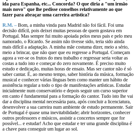
ida para Espanha, etc... Concorda? O que diria a "um irmão
mais novo" que lhe pedisse conselhos relativamente ao que
fazer para abraçar uma carreira artística?
R.M. –
Bom, a minha vinda para Madrid não foi fácil. Foi uma
decisão difícil, pois deixei muitas pessoas de quem gostava em
Portugal. Mas sempre fui muito apoiada pelos meus pais e pelo meu
namorado, o Ricardo. Se assim não tivesse sido, teria sido ainda
mais difícil a adaptação. A minha mãe costuma dizer, meio a sério,
meio a brincar, que não quer que eu regresse a Portugal. Começam
agora a ver-se os frutos do meu trabalho e regressar seria voltar as
costas a tudo isto e começar do zero novamente. É preciso muito
estudo e dedicação, muitas horas de ensaio. Mas ser cantor não é só
saber cantar. É, ao mesmo tempo, saber história da música, formação
musical e conhecer várias línguas bem como manter um hábito de
assistência regular a todo o tipo de manifestações artísticas. Estudar
inicialmente num conservatório e depois seguir um curso superior
em canto é fundamental para a formação do cantor. Tudo isto lhe vai
dar a disciplina mental necessária para, após concluir a licenciatura,
desenvolver a sua carreira num ambiente de estudo permanente. Sair
de Portugal é quase uma inevitabilidade; abrir horizontes, conhecer
outros professores e músicos, assistir a concertos sempre que for
possível... e estudar! Acho que estudar e ter uma grande disciplina é
a chave para conseguir um lugar ao sol.