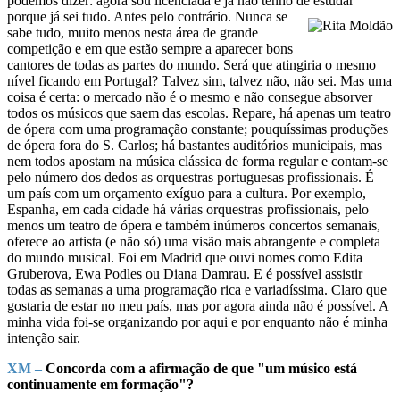
podemos dizer: agora sou licenciada e já não tenho de estudar
porque já sei tudo. Antes pelo contrário. Nunca se
sabe tudo, muito menos nesta área de grande
competição e em que estão sempre a aparecer bons
cantores de todas as partes do mundo. Será que atingiria o mesmo
nível ficando em Portugal? Talvez sim, talvez não, não sei. Mas uma
coisa é certa: o mercado não é o mesmo e não consegue absorver
todos os músicos que saem das escolas. Repare, há apenas um teatro
de ópera com uma programação constante; pouquíssimas produções
de ópera fora do S. Carlos; há bastantes auditórios municipais, mas
nem todos apostam na música clássica de forma regular e contam-se
pelo número dos dedos as orquestras portuguesas profissionais. É
um país com um orçamento exíguo para a cultura. Por exemplo,
Espanha, em cada cidade há várias orquestras profissionais, pelo
menos um teatro de ópera e também inúmeros concertos semanais,
oferece ao artista (e não só) uma visão mais abrangente e completa
do mundo musical. Foi em Madrid que ouvi nomes como Edita
Gruberova, Ewa Podles ou Diana Damrau. E é possível assistir
todas as semanas a uma programação rica e variadíssima. Claro que
gostaria de estar no meu país, mas por agora ainda não é possível. A
minha vida foi-se organizando por aqui e por enquanto não é minha
intenção sair.
XM –
Concorda com a afirmação de que "um músico está
continuamente em formação"?