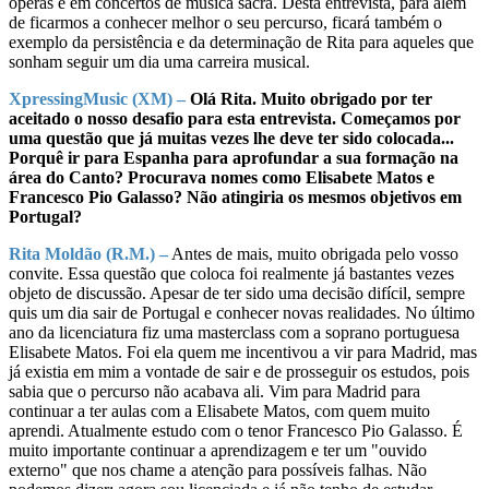
óperas e em concertos de música sacra. Desta entrevista, para além
de ficarmos a conhecer melhor o seu percurso, ficará também o
exemplo da persistência e da determinação de Rita para aqueles que
sonham seguir um dia uma carreira musical.
XpressingMusic (XM) –
Olá Rita. Muito obrigado por ter
aceitado o nosso desafio para esta entrevista. Começamos por
uma questão que já muitas vezes lhe deve ter sido colocada...
Porquê ir para Espanha para aprofundar a sua formação na
área do Canto? Procurava nomes como Elisabete Matos e
Francesco Pio Galasso? Não atingiria os mesmos objetivos em
Portugal?
Rita Moldão (R.M.) –
Antes de mais, muito obrigada pelo vosso
convite. Essa questão que coloca foi realmente já bastantes vezes
objeto de discussão. Apesar de ter sido uma decisão difícil, sempre
quis um dia sair de Portugal e conhecer novas realidades. No último
ano da licenciatura fiz uma masterclass com a soprano portuguesa
Elisabete Matos. Foi ela quem me incentivou a vir para Madrid, mas
já existia em mim a vontade de sair e de prosseguir os estudos, pois
sabia que o percurso não acabava ali. Vim para Madrid para
continuar a ter aulas com a Elisabete Matos, com quem muito
aprendi. Atualmente estudo com o tenor Francesco Pio Galasso. É
muito importante continuar a aprendizagem e ter um "ouvido
externo" que nos chame a atenção para possíveis falhas. Não