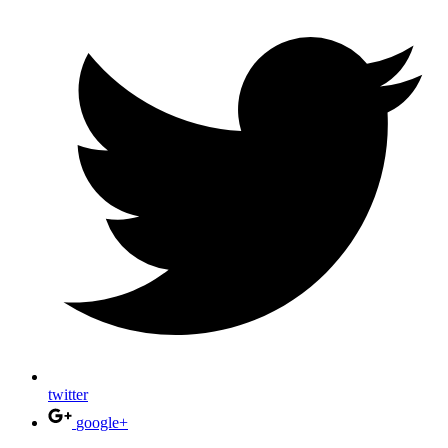
twitter
google+