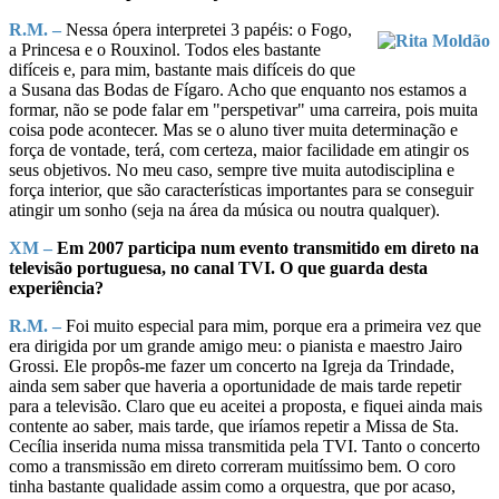
R.M. –
Nessa ópera interpretei 3 papéis: o Fogo,
a Princesa e o Rouxinol. Todos eles bastante
difíceis e, para mim, bastante mais difíceis do que
a Susana das Bodas de Fígaro. Acho que enquanto nos estamos a
formar, não se pode falar em "perspetivar" uma carreira, pois muita
coisa pode acontecer. Mas se o aluno tiver muita determinação e
força de vontade, terá, com certeza, maior facilidade em atingir os
seus objetivos. No meu caso, sempre tive muita autodisciplina e
força interior, que são características importantes para se conseguir
atingir um sonho (seja na área da música ou noutra qualquer).
XM –
Em 2007 participa num evento transmitido em direto na
televisão portuguesa, no canal TVI. O que guarda desta
experiência?
R.M. –
Foi muito especial para mim, porque era a primeira vez que
era dirigida por um grande amigo meu: o pianista e maestro Jairo
Grossi. Ele propôs-me fazer um concerto na Igreja da Trindade,
ainda sem saber que haveria a oportunidade de mais tarde repetir
para a televisão. Claro que eu aceitei a proposta, e fiquei ainda mais
contente ao saber, mais tarde, que iríamos repetir a Missa de Sta.
Cecília inserida numa missa transmitida pela TVI. Tanto o concerto
como a transmissão em direto correram muitíssimo bem. O coro
tinha bastante qualidade assim como a orquestra, que por acaso,