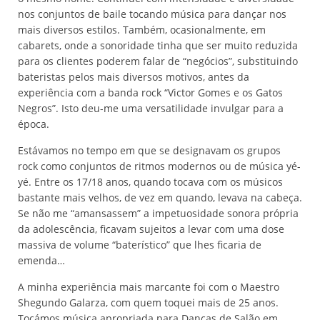
nos conjuntos de baile tocando música para dançar nos
mais diversos estilos. Também, ocasionalmente, em
cabarets, onde a sonoridade tinha que ser muito reduzida
para os clientes poderem falar de “negócios”, substituindo
bateristas pelos mais diversos motivos, antes da
experiência com a banda rock “Victor Gomes e os Gatos
Negros”. Isto deu-me uma versatilidade invulgar para a
época.
Estávamos no tempo em que se designavam os grupos
rock como conjuntos de ritmos modernos ou de música yé-
yé. Entre os 17/18 anos, quando tocava com os músicos
bastante mais velhos, de vez em quando, levava na cabeça.
Se não me “amansassem” a impetuosidade sonora própria
da adolescência, ficavam sujeitos a levar com uma dose
massiva de volume “baterístico” que lhes ficaria de
emenda…
A minha experiência mais marcante foi com o Maestro
Shegundo Galarza, com quem toquei mais de 25 anos.
Tocámos música apropriada para Danças de Salão em