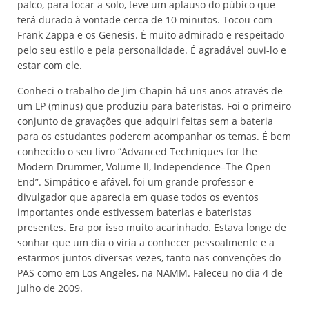
palco, para tocar a solo, teve um aplauso do púbico que
terá durado à vontade cerca de 10 minutos. Tocou com
Frank Zappa e os Genesis. É muito admirado e respeitado
pelo seu estilo e pela personalidade. É agradável ouvi-lo e
estar com ele.
Conheci o trabalho de Jim Chapin há uns anos através de
um LP (minus) que produziu para bateristas. Foi o primeiro
conjunto de gravações que adquiri feitas sem a bateria
para os estudantes poderem acompanhar os temas. É bem
conhecido o seu livro “Advanced Techniques for the
Modern Drummer, Volume II, Independence–The Open
End”. Simpático e afável, foi um grande professor e
divulgador que aparecia em quase todos os eventos
importantes onde estivessem baterias e bateristas
presentes. Era por isso muito acarinhado. Estava longe de
sonhar que um dia o viria a conhecer pessoalmente e a
estarmos juntos diversas vezes, tanto nas convenções do
PAS como em Los Angeles, na NAMM. Faleceu no dia 4 de
Julho de 2009.