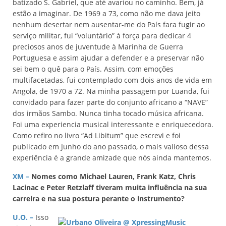
batizado S. Gabriel, que até avariou no caminho. Bem, já
estão a imaginar. De 1969 a 73, como não me dava jeito
nenhum desertar nem ausentar-me do País fara fugir ao
serviço militar, fui “voluntário” à força para dedicar 4
preciosos anos de juventude à Marinha de Guerra
Portuguesa e assim ajudar a defender e a preservar não
sei bem o quê para o País. Assim, com emoções
multifacetadas, fui contemplado com dois anos de vida em
Angola, de 1970 a 72. Na minha passagem por Luanda, fui
convidado para fazer parte do conjunto africano a “NAVE”
dos irmãos Sambo. Nunca tinha tocado música africana.
Foi uma experiencia musical interessante e enriquecedora.
Como refiro no livro “Ad Libitum” que escrevi e foi
publicado em Junho do ano passado, o mais valioso dessa
experiência é a grande amizade que nós ainda mantemos.
XM –
Nomes como Michael Lauren, Frank Katz, Chris
Lacinac e Peter Retzlaff tiveram muita influência na sua
carreira e na sua postura perante o instrumento?
U.O.
–
Isso