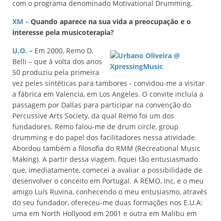
com o programa denominado Motivational Drumming.
XM –
Quando aparece na sua vida a preocupação e o
interesse pela musicoterapia?
U.O.
–
Em 2000, Remo D.
Belli – que à volta dos anos
50 produziu pela primeira
vez peles sintéticas para tambores - convidou-me a visitar
a fábrica em Valencia, em Los Angeles. O convite incluía a
passagem por Dallas para participar na convenção do
Percussive Arts Society, da qual Remo foi um dos
fundadores. Remo falou-me de drum circle, group
drumming e do papel dos facilitadores nessa atividade.
Abordou também a filosofia do RMM (Recreational Music
Making). A partir dessa viagem, fiquei tão entusiasmado
que, imediatamente, comecei a avaliar a possibilidade de
desenvolver o conceito em Portugal. A REMO, Inc, e o meu
amigo Luís Ruvina, conhecendo o meu entusiasmo, através
do seu fundador, ofereceu-me duas formações nos E.U.A:
uma em North Hollyood em 2001 e outra em Malibu em