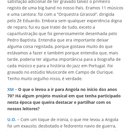
satisfação adicional de ter gravado talvez o primeiro
registo de uma big band no nosso País. Eramos 11 músicos
e uma cantora: foi com a “Orquestra Girassol”, dirigida
pelo Zé Eduardo. Embora sem qualquer experiência digna
de reparo, fui eu que tratei de tudo, exceto a
capa/ilustração que foi generosamente desenhada pelo
Pedro Baptista. Entendia que era importante deixar
alguma coisa registada, porque gostava muito do que
estávamos a fazer e também porque entendia que, mais
tarde, poderia ter alguma importância para a biografia de
cada músico e para a história do jazz em Portugal. Foi
gravado no estúdio Musicorde em Campo de Ourique.
Tenho muito orgulho nisso, é verdade.
XM –
O que o levou a ir para Angola no início dos anos
70? Há algum projeto musical em que tenha participado
nesta época que queira destacar e partilhar com os
nossos leitores?
U.O.
–
Com um toque de ironia, o que me levou a Angola
foi um exausto, desbotado e fedorento navio de guerra,