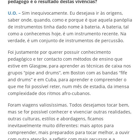
pedagogo é o resultado destas vivências?
U.O.
–
Sim inequivocamente. Eu desejava ir às origens,
saber onde, quando, como e porque é que aquela panóplia
de instrumentos tinha dado nome à bateria. A bateria, tal
como a conhecemos hoje, é um instrumento recente. Na
verdade, é um conjunto de instrumentos de percussão.
Foi justamente por querer possuir conhecimento
pedagógico e ter contacto com métodos de ensino que
estive em Glasgow, para aprender as técnicas de caixa nos
grupos “pipe and drums”, em Boston com as bandas “fife
and drums” e em Cuba, para aprender e compreender o
que me foi possível reter, num mês de estadia, da imensa
complexidade dos ritmos afro-cubanos.
Foram viagens valiosíssimas. Todos desejamos tocar bem,
mas se for possível conhecer e vivenciar outras realidades,
outras culturas, estilos e abordagens, ficamos
inevitavelmente muito diferentes: mais aptos para
compreender, mais preparados para tocar melhor, a ouvir
com outra atenção, a refletir com mais recursos e a