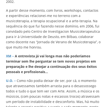
2002.
A partir desse momento, com livros, workshops, contactos
e experiências relacionei-me no terreno com a
musicoterapia, a terapia ocupacional e a arte-terapia. Na
sequência do que fui fazendo nesse domínio, em 2006, fui
convidado pelo Centro de Investigacion Musicoterapeutica
para ir à Universidade de Deusto, em Bilbao, colaborar
como docente nas “Jornada de Verano de Musicoterapia”, o
que muito me honrou.
XM –
A entrevista já vai longa mas não poderíamos
terminar sem lhe perguntar se tem novos projetos em
preparação e lhe desejar a continuação dos seus êxitos
pessoais e profissionais…
U.O.
–
Como não podia deixar de ser, por cá, o momento
que atravessamos também arrasta para o desassossego
todos e tudo o que tem ver com Arte. Assim, a música e os
músicos, (com poucas notas e escassos trocos) atravessam
um período de instabilidade e desconforto. Mas, há muito
talento e energia positiva a surgir a cada momento, gente