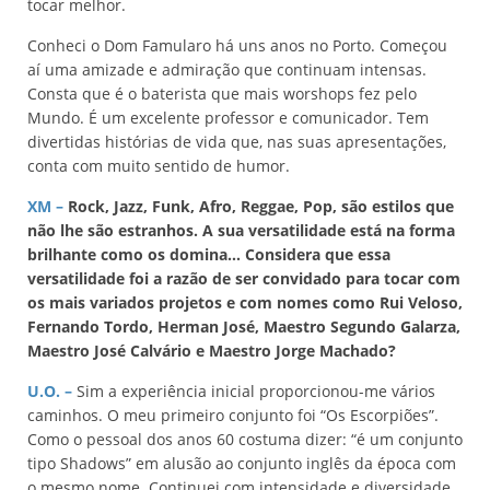
tocar melhor.
Conheci o Dom Famularo há uns anos no Porto. Começou
aí uma amizade e admiração que continuam intensas.
Consta que é o baterista que mais worshops fez pelo
Mundo. É um excelente professor e comunicador. Tem
divertidas histórias de vida que, nas suas apresentações,
conta com muito sentido de humor.
XM –
Rock, Jazz, Funk, Afro, Reggae, Pop, são estilos que
não lhe são estranhos. A sua versatilidade está na forma
brilhante como os domina… Considera que essa
versatilidade foi a razão de ser convidado para tocar com
os mais variados projetos e com nomes como Rui Veloso,
Fernando Tordo, Herman José, Maestro Segundo Galarza,
Maestro José Calvário e Maestro Jorge Machado?
U.O.
–
Sim a experiência inicial proporcionou-me vários
caminhos. O meu primeiro conjunto foi “Os Escorpiões”.
Como o pessoal dos anos 60 costuma dizer: “é um conjunto
tipo Shadows” em alusão ao conjunto inglês da época com
o mesmo nome. Continuei com intensidade e diversidade