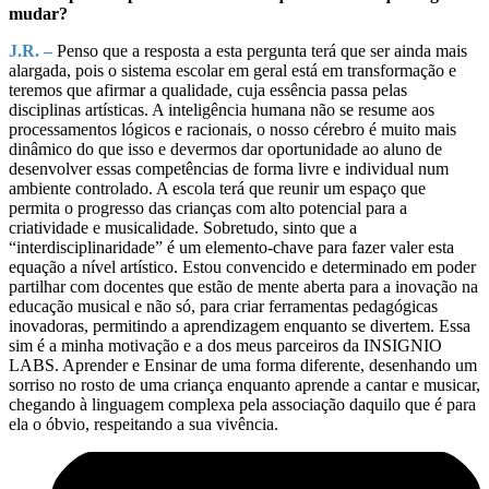
mudar?
J.R. –
Penso que a resposta a esta pergunta terá que ser ainda mais
alargada, pois o sistema escolar em geral está em transformação e
teremos que afirmar a qualidade, cuja essência passa pelas
disciplinas artísticas. A inteligência humana não se resume aos
processamentos lógicos e racionais, o nosso cérebro é muito mais
dinâmico do que isso e devermos dar oportunidade ao aluno de
desenvolver essas competências de forma livre e individual num
ambiente controlado. A escola terá que reunir um espaço que
permita o progresso das crianças com alto potencial para a
criatividade e musicalidade. Sobretudo, sinto que a
“interdisciplinaridade” é um elemento-chave para fazer valer esta
equação a nível artístico. Estou convencido e determinado em poder
partilhar com docentes que estão de mente aberta para a inovação na
educação musical e não só, para criar ferramentas pedagógicas
inovadoras, permitindo a aprendizagem enquanto se divertem. Essa
sim é a minha motivação e a dos meus parceiros da INSIGNIO
LABS. Aprender e Ensinar de uma forma diferente, desenhando um
sorriso no rosto de uma criança enquanto aprende a cantar e musicar,
chegando à linguagem complexa pela associação daquilo que é para
ela o óbvio, respeitando a sua vivência.