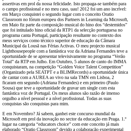
assertivas em prol da nossa felicidade. Isto propaga-se também para
o campo profissional e no meu caso, uau! 2012 foi um ano incrível:
em Março conquistei o segundo lugar com o conceito Oratio
Classroom no fórum europeu dos Partners in Learning da Microsoft,
em Maio fiz parte da composição musical do hino dos “destemidos”
que foi intitulado hino oficial da RTP1 da selecção portuguesa no
programa canta Portugal, participação resultante no contexto dos
meus serviços como técnico superior de educação da Câmara
Municipal da Lousã nas Férias Activas. O meu projecto musical
Lighthousepeople com a fantástica voz da Adriana Fernandes teve a
oportunidade de se apresentar televisivamente no programa “Verão
Total” da RTP em Julho. Em Outubro, 5 alunos de canto do IMMA
conquistaram, na competição “Golden Voice Talent Competition”
(Organizado pela SEATPT e a BLIMRecords) a oportunidade única
de cantar com a AUREA ao vivo na sala TMN em Lisboa, 2
ficaram em segundo (Adriana Fernandes) e em primeiro (Paulo
Sousa) que teve a oportunidade de gravar um single com esta
fantástica voz de Portugal. Os meus alunos são razão de imenso
orgulho a nível pessoal e a nível profissional. Todas as suas
conquistas são conquistas para mim.
E em Novembro? Já sabem, ganhei este concurso mundial da
Microsoft em prol da inovação no sector da educação em Praga. 1.º
lugar na categoria “educators choice” com este conceito já mais
elaborado “Oratio Classroom” devido a colaboração experimental