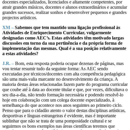
docentes especializados, licenciados e altamente competentes, por
atrair grandes músicos, docentes e alunos extraordinários e acumular
grandes sucessos, realizar sonhos e desenvolver pequenos e grandes
projectos artísticos.
XM –
Sabemos que tem mantido uma ligação profissional às
Atividades de Enriquecimento Curricular, vulgarmente
designadas como AEC’s. Estas atividades têm motivado largas
discussões em torno da sua pertinência e da própria forma de
implementação das mesmas. Qual é a sua posição relativamente
a estas atividades?
J.R. –
Bom, esta resposta poderia ocupar dezenas de páginas, mas
vou tentar resumir tudo da seguinte forma: As AEC sendo
executadas por técnicos/docentes com alta competência pedagógica
são uma mais-valia marcante no desenvolvimento da criança. A
maioria destas áreas relacionadas fazem parte do programa curricular
que coube até à data ao docente titular e que, por vezes, dificultava o
seu dia-a-dia, não tendo formação necessária e podendo resolvê-lo
hoje em colaboração com um colega docente especializado, à
semelhança do que acontece nos anos seguintes ao primeiro ciclo.
Penso que para o cidadão atento o valor destas disciplinas artísticas,
desportivas e línguas estrangeiras é evidente, mas é importante
sublinhar que não se trata de uma pomposidade cultural e se
seguirmos os bons exemplos nas áreas científicas teremos que