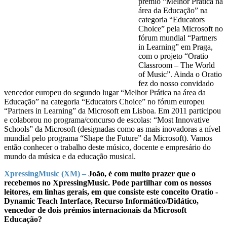
prémio “Melhor Prática na
área da Educação” na
categoria “Educators
Choice” pela Microsoft no
fórum mundial “Partners
in Learning” em Praga,
com o projeto “Oratio
Classroom – The World
of Music”. Ainda o Oratio
fez do nosso convidado
vencedor europeu do segundo lugar “Melhor Prática na área da
Educação” na categoria “Educators Choice” no fórum europeu
“Partners in Learning” da Microsoft em Lisboa. Em 2011 participou
e colaborou no programa/concurso de escolas: “Most Innovative
Schools” da Microsoft (designadas como as mais inovadoras a nível
mundial pelo programa “Shape the Future” da Microsoft). Vamos
então conhecer o trabalho deste músico, docente e empresário do
mundo da música e da educação musical.
XpressingMusic (XM) –
João, é com muito prazer que o
recebemos no XpressingMusic. Pode partilhar com os nossos
leitores, em linhas gerais, em que consiste este conceito Oratio -
Dynamic Teach Interface, Recurso Informático/Didático,
vencedor de dois prémios internacionais da Microsoft
Educação?