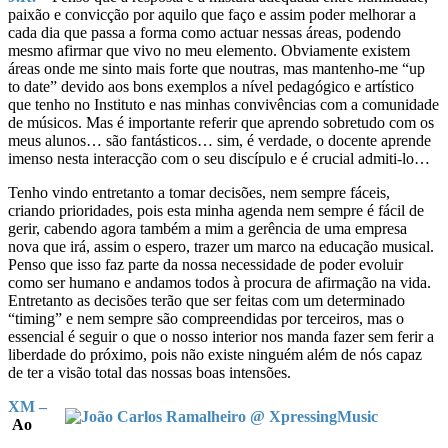
paixão e convicção por aquilo que faço e assim poder melhorar a
cada dia que passa a forma como actuar nessas áreas, podendo
mesmo afirmar que vivo no meu elemento. Obviamente existem
áreas onde me sinto mais forte que noutras, mas mantenho-me “up
to date” devido aos bons exemplos a nível pedagógico e artístico
que tenho no Instituto e nas minhas convivências com a comunidade
de músicos. Mas é importante referir que aprendo sobretudo com os
meus alunos… são fantásticos… sim, é verdade, o docente aprende
imenso nesta interacção com o seu discípulo e é crucial admiti-lo…
Tenho vindo entretanto a tomar decisões, nem sempre fáceis,
criando prioridades, pois esta minha agenda nem sempre é fácil de
gerir, cabendo agora também a mim a gerência de uma empresa
nova que irá, assim o espero, trazer um marco na educação musical.
Penso que isso faz parte da nossa necessidade de poder evoluir
como ser humano e andamos todos à procura de afirmação na vida.
Entretanto as decisões terão que ser feitas com um determinado
“timing” e nem sempre são compreendidas por terceiros, mas o
essencial é seguir o que o nosso interior nos manda fazer sem ferir a
liberdade do próximo, pois não existe ninguém além de nós capaz
de ter a visão total das nossas boas intensões.
XM –
Ao