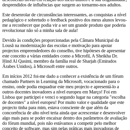
desprendidos de influências que surgem ao tornarmo-nos adultos.
Este desenrolar de circunstâncias interessantes, as conquistas a nível
pedagógico e sobretudo o feedback positivo dos meus alunos levou-
me a reconhecer que podia vir a ser um grande produto que poderia
revolucionar não só a minha sala de aula!
Devido às condições proporcionadas pela Câmara Municipal da
Lousã na modernização das escolas e motivação para apoiar
projectos empreendedores do conselho, tive hipóteses de apresentar
este conceito a várias entidades como a Microfil, A Sheikha Dr.
Hind Al Qasimi, membro da família real de Sharjah (Emirados
Árabes Unidos), à Microsoft entre outros.
Em inícios 2012 foi-me dado a conhecer a existência de um fórum
chamado Partners in Learning da Microsoft, vocacionado para o
ensino, onde podia enquadrar este meu projecto e apresentá-lo a
outros docentes inovadores a nível europeu em Março! Foi em
Lisboa que participei e venci o segundo lugar na categoria "escolha
de docentes" a nível europeu! Por muito valor e qualidade que este
projecto tinha para mim, estava consciente de que além da
concorrência de alto nível teria ainda que acrescentar e desenvolver
algo mais para se poder encaixar dentro dos parâmetros de avaliação
do fórum mundial, pois não estávamos a competir pelo melhor
conceito de software, mas sim pelas práticas mais inovadoras de