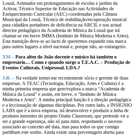
Lousã, Animador em prolongamentos de escolas e jardins da
Activar, Técnico Superior de Educação nas Actividades de
Enriquecimento Curricular (AEC) coordenadas pela Câmara
Municipal da Lousã, Técnico de reabilitação/recuperação musical
para cidadãos portadores de deficiência na ARCIL e sou actual
director pedagógico da Academia de Música da Lousã que irá
chamar-se em breve IMMA (Instituto de Música Moderna e Artes).
Esta transição deve-se ao facto de querermos expandir esta marca
para outros lugares a nível nacional e, porque não, ao estrangeiro.
XM –
Para além do João docente e músico há também o
empresário… Como e quando surge a T.E.A.C. – Produção de
Eventos Culturais, Unipessoal. LDA.?
J.R. –
Na verdade tornei-me recentemente sócio e gerente de duas
empresas. A TEAC (Tecnologia, Educação, Artes e Cultura) é a
minha primeira empresa que gere/explora a marca “Academia de
Música da Lousã” e assim, em breve, o “Instituto de Música
Moderna e Artes”. A minha principal função é a direção pedagógica
e a leccionação de algumas disciplinas. Por outro lado, a INSIGNIO
LABS que é a nova empresa, irá desenvolver e produzir a linha de
produtos inerentes do projeto Oratio Classroom, que pretende vir a
ser a grande esperança, não só para mim, respeitando o sucesso
associado ao conceito até data, mas para todos os que comigo
partilham este sonho. Ainda existe uma percentagem aberta para