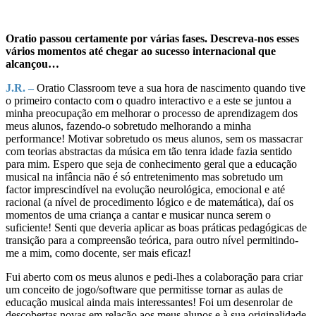
Oratio passou certamente por várias fases. Descreva-nos esses
vários momentos até chegar ao sucesso internacional que
alcançou…
J.R. –
Oratio Classroom teve a sua hora de nascimento quando tive
o primeiro contacto com o quadro interactivo e a este se juntou a
minha preocupação em melhorar o processo de aprendizagem dos
meus alunos, fazendo-o sobretudo melhorando a minha
performance! Motivar sobretudo os meus alunos, sem os massacrar
com teorias abstractas da música em tão tenra idade fazia sentido
para mim. Espero que seja de conhecimento geral que a educação
musical na infância não é só entretenimento mas sobretudo um
factor imprescindível na evolução neurológica, emocional e até
racional (a nível de procedimento lógico e de matemática), daí os
momentos de uma criança a cantar e musicar nunca serem o
suficiente! Senti que deveria aplicar as boas práticas pedagógicas de
transição para a compreensão teórica, para outro nível permitindo-
me a mim, como docente, ser mais eficaz!
Fui aberto com os meus alunos e pedi-lhes a colaboração para criar
um conceito de jogo/software que permitisse tornar as aulas de
educação musical ainda mais interessantes! Foi um desenrolar de
descobertas novas em relação aos meus alunos e à sua originalidade,