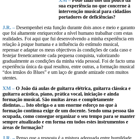
XM –
Pode falar-nos um pouco da
sua experiência no que concerne à
intervenção musical para cidadãos
portadores de deficiências?
J.R. –
Desempenhei esta função durante dois anos e meio e garanto
que foi altamente enriquecedor a nível humano trabalhar com estas
realidades. Foi aqui que fui desenvolvendo a minha experiência em
relação à psique humana e a influência do estímulo musical,
repensar e adaptar os meus objectivos às condições de cada caso e
festejar freneticamente cada pequena conquista, valorizando
gradualmente as condições da minha vida pessoal. Foi de facto uma
experiência única da qual resultou, entre outras, a formação musical
“dos irmãos do Blues” e um laço de grande amizade com muitos
utentes.
XM –
O João dá aulas de guitarra elétrica, guitarra clássica e
guitarra acústica, piano, prática vocal, iniciação e ainda
formação musical. São muitas áreas e completamente
distintas… Isto obriga-o a um enorme esforço no que à
formação contínua exige de um docente. Sendo uma pessoa tão
ocupada, como consegue organizar o seu tempo para se manter
sempre atualizado e em forma em todos estes instrumentos e
áreas de formação?
J.R. –
Penso que a resposta é a mistura adequada entre humildade,