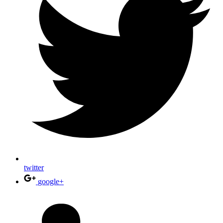
twitter
google+