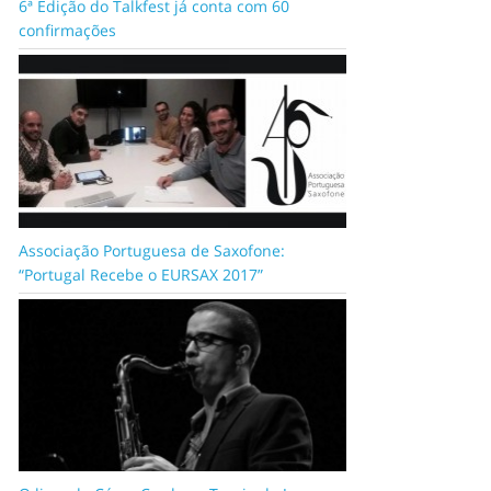
6ª Edição do Talkfest já conta com 60
confirmações
Associação Portuguesa de Saxofone:
“Portugal Recebe o EURSAX 2017”