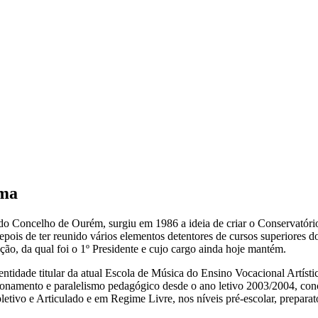
ima
s do Concelho de Ourém, surgiu em 1986 a ideia de criar o Conservató
epois de ter reunido vários elementos detentores de cursos superiores 
o, da qual foi o 1º Presidente e cujo cargo ainda hoje mantém.
tidade titular da atual Escola de Música do Ensino Vocacional Artísti
ncionamento e paralelismo pedagógico desde o ano letivo 2003/2004, c
tivo e Articulado e em Regime Livre, nos níveis pré-escolar, preparatóri