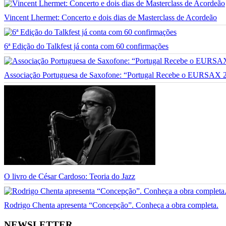
Vincent Lhermet: Concerto e dois dias de Masterclass de Acordeão
6ª Edição do Talkfest já conta com 60 confirmações
Associação Portuguesa de Saxofone: “Portugal Recebe o EURSAX 
O livro de César Cardoso: Teoria do Jazz
Rodrigo Chenta apresenta “Concepção”. Conheça a obra completa.
NEWSLETTER