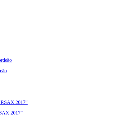
deão
URSAX 2017”