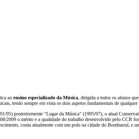
dica ao
ensino especializado da Música
, dirigida a todos os alunos q
is, tendo sempre em vista os dois aspetos fundamentais de qualquer en
1/95) posteriormente "Lugar da Música" (1995/97), o atual Conservat
008/2009 o mérito e a qualidade do trabalho desenvolvido pelo CCR for
scimento, conta atualmente com um polo na cidade do Bombarral, e um 