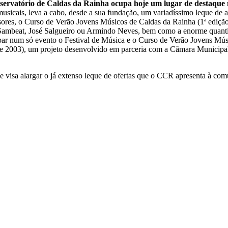
servatório de Caldas da Rainha ocupa hoje um lugar de destaque n
cais, leva a cabo, desde a sua fundação, um variadíssimo leque de at
ores, o Curso de Verão Jovens Músicos de Caldas da Rainha (1ª ediçã
Sambeat, José Salgueiro ou Armindo Neves, bem como a enorme quant
obar num só evento o Festival de Música e o Curso de Verão Jovens Mús
de 2003), um projeto desenvolvido em parceria com a Câmara Municipal 
 visa alargar o já extenso leque de ofertas que o CCR apresenta à com